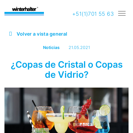
+51(1)701 55 63
Volver a vista general
Noticias
21.05.2021
¿Copas de Cristal o Copas
de Vidrio?