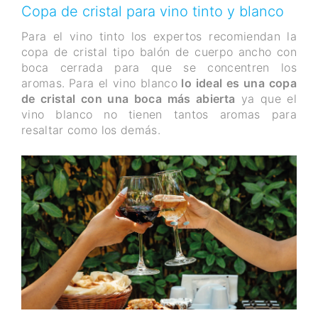
Copa de cristal para vino tinto y blanco
Para el vino tinto los expertos recomiendan la
copa de cristal tipo balón de cuerpo ancho con
boca cerrada para que se concentren los
aromas.
Para el vino blanco
lo ideal es una copa
de cristal con una boca más abierta
ya que el
vino blanco no tienen tantos aromas para
resaltar como los demás.