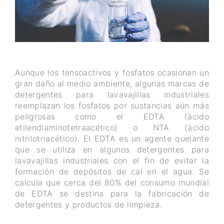
Aunque los tensoactivos y fosfatos ocasionan un
gran daño al medio ambiente, algunas marcas de
detergentes para lavavajillas industriales
reemplazan los fosfatos por sustancias aún más
peligrosas como el EDTA (ácido
etilendiaminotetraacético) o NTA (ácido
nitrilotriacético). El EDTA es un agente quelante
que se utiliza en algunos detergentes para
lavavajillas industriales con el fin de evitar la
formación de depósitos de cal en el agua. Se
calcula que cerca del 80% del consumo mundial
de EDTA se destina para la fabricación de
detergentes y productos de limpieza.