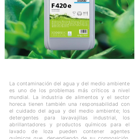
La contaminación del agua y del medio ambiente
es uno de los problemas más críticos a nivel
mundial. La industria de alimentos y el sector
horeca tienen también una responsabilidad con
el cuidado del agua y del medio ambiente; los
detergentes para lavavajillas industrial, los
abrillantadores y productos químicos para el
lavado de loza pueden contener agentes
químicos que, dependiendo de su composición,