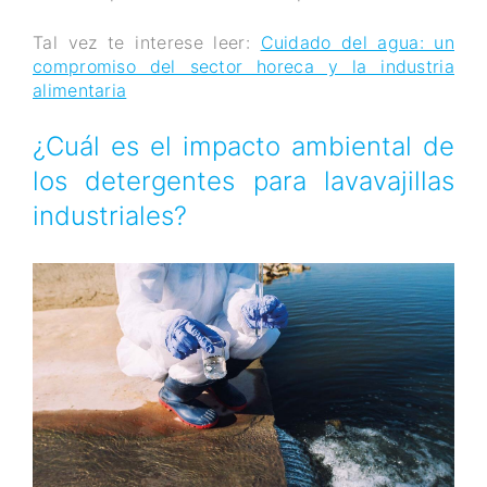
Tal vez te interese leer:
Cuidado del agua: un
compromiso del sector horeca y la industria
alimentaria
¿Cuál es el impacto ambiental de
los detergentes para lavavajillas
industriales?