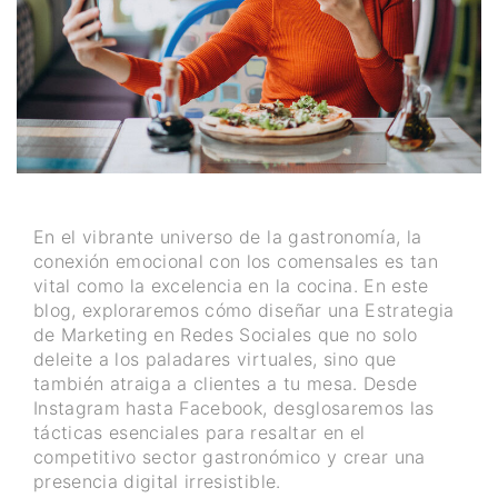
En el vibrante universo de la gastronomía, la
conexión emocional con los comensales es tan
vital como la excelencia en la cocina. En este
blog, exploraremos cómo diseñar una Estrategia
de Marketing en Redes Sociales que no solo
deleite a los paladares virtuales, sino que
también atraiga a clientes a tu mesa. Desde
Instagram hasta Facebook, desglosaremos las
tácticas esenciales para resaltar en el
competitivo sector gastronómico y crear una
presencia digital irresistible.