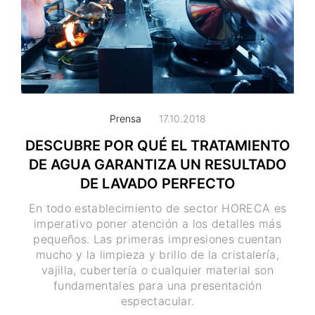
Prensa
17.10.2018
DESCUBRE POR QUÉ EL TRATAMIENTO
DE AGUA GARANTIZA UN RESULTADO
DE LAVADO PERFECTO
En todo establecimiento de sector HORECA es
imperativo poner atención a los detalles más
pequeños. Las primeras impresiones cuentan
mucho y la limpieza y brillo de la cristalería,
vajilla, cubertería o cualquier material son
fundamentales para una presentación
espectacular.