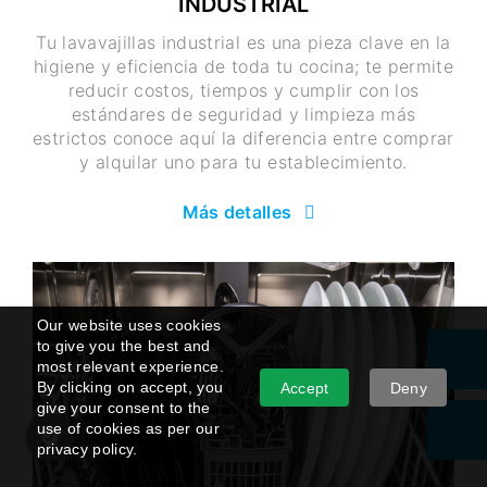
INDUSTRIAL
Tu lavavajillas industrial es una pieza clave en la
higiene y eficiencia de toda tu cocina; te permite
reducir costos, tiempos y cumplir con los
estándares de seguridad y limpieza más
estrictos conoce aquí la diferencia entre comprar
y alquilar uno para tu establecimiento.
Más detalles
Our website uses cookies
to give you the best and
most relevant experience.
By clicking on accept, you
Accept
Deny
give your consent to the
use of cookies as per our
privacy policy.