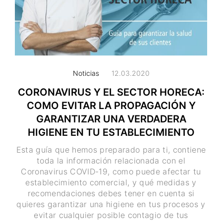
Noticias
12.03.2020
CORONAVIRUS Y EL SECTOR HORECA:
COMO EVITAR LA PROPAGACIÓN Y
GARANTIZAR UNA VERDADERA
HIGIENE EN TU ESTABLECIMIENTO
Esta guía que hemos preparado para ti, contiene
toda la información relacionada con el
Coronavirus COVID-19, como puede afectar tu
establecimiento comercial, y qué medidas y
recomendaciones debes tener en cuenta si
quieres garantizar una higiene en tus procesos y
evitar cualquier posible contagio de tus