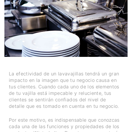
La efectividad de un lavavajillas tendrá un gran
impacto en la imagen que tu negocio causa en
tus clientes. Cuando cada uno de los elementos
de tu vajilla está impecable y reluciente, tus
clientes se sentirán confiados del nivel de
detalle que es tomado en cuenta en tu negocio.
Por este motivo, es indispensable que conozcas
cada una de las funciones y propiedades de los