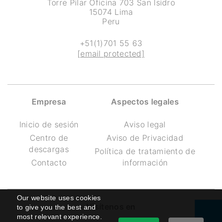
Torre Pilar Oficina 703 San Isidro
15074 Lima
Peru
+51(1)701 55 63
[email protected]
Empresa
Aspectos legales
Inicio de sesión
Aviso legal
Centro de
Aviso de Privacidad
descargas
Política de tratamiento de
Contacto
información
Our website uses cookies
Visítenos en
to give you the best and
most relevant experience.