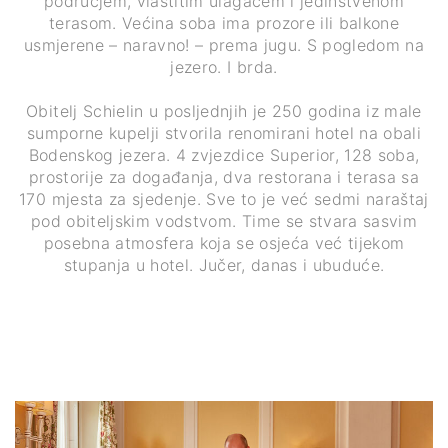
područjem, vlastitim ulagačem i jedinstvenom
terasom. Većina soba ima prozore ili balkone
usmjerene – naravno! – prema jugu. S pogledom na
jezero. I brda.
Obitelj Schielin u posljednjih je 250 godina iz male
sumporne kupelji stvorila renomirani hotel na obali
Bodenskog jezera. 4 zvjezdice Superior, 128 soba,
prostorije za događanja, dva restorana i terasa sa
170 mjesta za sjedenje. Sve to je već sedmi naraštaj
pod obiteljskim vodstvom. Time se stvara sasvim
posebna atmosfera koja se osjeća već tijekom
stupanja u hotel. Jučer, danas i ubuduće.