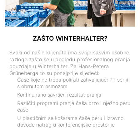
ZAŠTO WINTERHALTER?
Svaki od naših klijenata ima svoje sasvim osobne
razloge zašto se u pogledu profesionalnog pranja
pouzdaje u Winterhalter. Za Hans-Petera
Grüneberga to su ponajprije sljedeći:
Čaše koje ne treba polirati zahvaljujući PT seriji
s obrnutom osmozom
Kontinuirano savršen rezultat pranja
Različiti programi pranja čaša brzo i nježno peru
čaše
U plastičnim se košarama čaše peru i izravno
dovode natrag u konferencijske prostorije