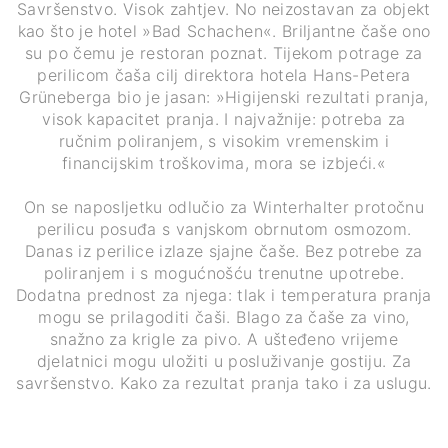
Savršenstvo. Visok zahtjev. No neizostavan za objekt
kao što je hotel »Bad Schachen«. Briljantne čaše ono
su po čemu je restoran poznat. Tijekom potrage za
perilicom čaša cilj direktora hotela Hans-Petera
Grüneberga bio je jasan: »Higijenski rezultati pranja,
visok kapacitet pranja. I najvažnije: potreba za
ručnim poliranjem, s visokim vremenskim i
financijskim troškovima, mora se izbjeći.«
On se naposljetku odlučio za Winterhalter protočnu
perilicu posuđa s vanjskom obrnutom osmozom.
Danas iz perilice izlaze sjajne čaše. Bez potrebe za
poliranjem i s mogućnošću trenutne upotrebe.
Dodatna prednost za njega: tlak i temperatura pranja
mogu se prilagoditi čaši. Blago za čaše za vino,
snažno za krigle za pivo. A ušteđeno vrijeme
djelatnici mogu uložiti u posluživanje gostiju. Za
savršenstvo. Kako za rezultat pranja tako i za uslugu.