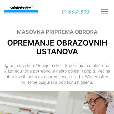
01 6531 600
MASOVNA PRIPREMA OBROKA
OPREMANJE OBRAZOVNIH
USTANOVA
Igranje u vrtiću. Učenje u školi. Studiranje na fakultetu.
A između toga potrebno je nešto pojesti i popiti. Većina
obrazovnih ustanova opremljena je za to. Winterhalter
pri tome osigurava potrebnu higijenu.