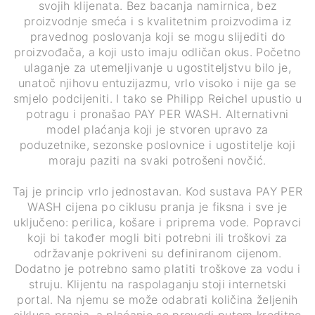
svojih klijenata. Bez bacanja namirnica, bez
proizvodnje smeća i s kvalitetnim proizvodima iz
pravednog poslovanja koji se mogu slijediti do
proizvođača, a koji usto imaju odličan okus. Početno
ulaganje za utemeljivanje u ugostiteljstvu bilo je,
unatoč njihovu entuzijazmu, vrlo visoko i nije ga se
smjelo podcijeniti. I tako se Philipp Reichel upustio u
potragu i pronašao PAY PER WASH. Alternativni
model plaćanja koji je stvoren upravo za
poduzetnike, sezonske poslovnice i ugostitelje koji
moraju paziti na svaki potrošeni novčić.
Taj je princip vrlo jednostavan. Kod sustava PAY PER
WASH cijena po ciklusu pranja je fiksna i sve je
uključeno: perilica, košare i priprema vode. Popravci
koji bi također mogli biti potrebni ili troškovi za
održavanje pokriveni su definiranom cijenom.
Dodatno je potrebno samo platiti troškove za vodu i
struju. Klijentu na raspolaganju stoji internetski
portal. Na njemu se može odabrati količina željenih