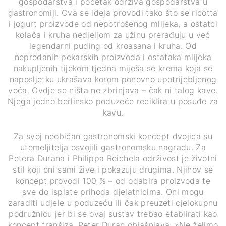
gospodarstva i početak održiva gospodarstva u
gastronomiji. Ova se ideja provodi tako što se ricotta
i jogurt proizvode od nepotrošenog mlijeka, a ostatci
kolača i kruha nedjeljom za užinu prerađuju u već
legendarni puding od kroasana i kruha. Od
neprodanih pekarskih proizvoda i ostataka mlijeka
nakupljenih tijekom tjedna miješa se krema koja se
naposljetku ukrašava korom ponovno upotrijebljenog
voća. Ovdje se ništa ne zbrinjava – čak ni talog kave.
Njega jedno berlinsko poduzeće reciklira u posuđe za
kavu.
Za svoj neobičan gastronomski koncept dvojica su
utemeljitelja osvojili gastronomsku nagradu. Za
Petera Durana i Philippa Reichela održivost je životni
stil koji oni sami žive i pokazuju drugima. Njihov se
koncept provodi 100 % – od odabira proizvoda te
sve do isplate prihoda djelatnicima. Oni mogu
zaraditi udjele u poduzeću ili čak preuzeti cjelokupnu
podružnicu jer bi se ovaj sustav trebao etablirati kao
koncept franšiza. Peter Duran objašnjava: »Ne želimo