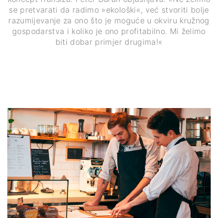
se pretvarati da radimo »ekološki«, već stvoriti bolje
razumijevanje za ono što je moguće u okviru kružnog
gospodarstva i koliko je ono profitabilno. Mi želimo
biti dobar primjer drugima!«