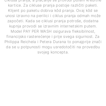
ciklusa pranja, a plaćanje se provodi putem kreditne
kartice. Za cikluse pranja postoje različiti paketi.
Klijent po paketu dobiva kôd pranja. Ovaj kôd se
unosi izravno na perilici i ciklus pranja odmah može
započeti. Kada se ciklusi pranja potroše, dodatna
kupnja provodi se izravnim internetskim putem.
Model PAY PER WASH osigurava fleksibilnost,
financijsko rasterećenje i prije svega sigurnost. Za
Philippa Reichela i Petera Durana to ponajprije znači
da se u potpunosti mogu usredotočiti na provedbu
svojeg koncepta.