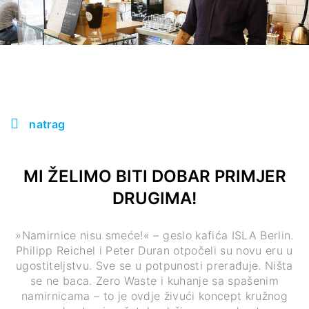
natrag
MI ŽELIMO BITI DOBAR PRIMJER
DRUGIMA!
»Namirnice nisu smeće!« – geslo kafića ISLA Berlin.
Philipp Reichel i Peter Duran otpočeli su novu eru u
ugostiteljstvu. Sve se u potpunosti prerađuje. Ništa
se ne baca. Zero Waste i kuhanje sa spašenim
namirnicama – to je ovdje živući koncept kružnog