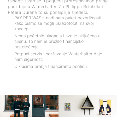
razloge zašto se u pogledu profesionalnog pranja
pouzdaje u Winterhalter. Za Philippa Reichela i
Petera Durana to su ponajprije sljedeći:
PAY PER WASH nudi nam paket bezbrižnosti
kako bismo se mogli usredotočiti na svoj
koncept
Nema početnih ulaganja i sve je uključeno u
cijenu. To nam je pružilo financijsko
rasterećenje.
Potpuni servis i održavanje Winterhalter daje
nam sigurnost.
Ciklusima pranja financiramo perilicu.