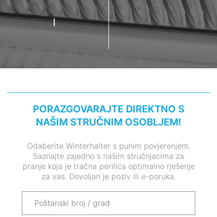
PORAZGOVARAJTE DIREKTNO S
NAŠIM STRUČNIM OSOBLJEM!
Odaberite Winterhalter s punim povjerenjem.
Saznajte zajedno s našim stručnjacima za
pranje koja je tračna perilica optimalno rješenje
za vas. Dovoljan je poziv ili e-poruka.