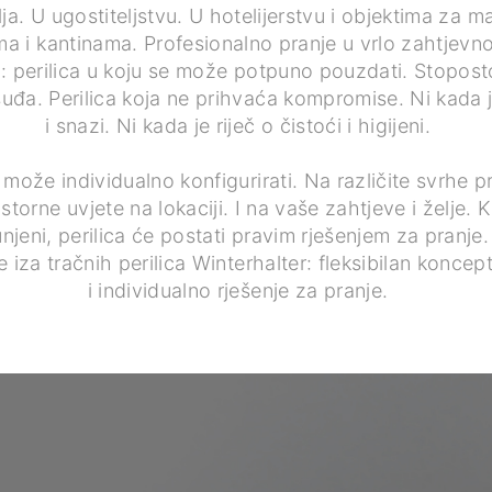
a. U ugostiteljstvu. U hotelijerstvu i objektima za 
 i kantinama. Profesionalno pranje u vrlo zahtjevn
: perilica u koju se može potpuno pouzdati. Stopost
suđa. Perilica koja ne prihvaća kompromise. Ni kada je 
i snazi. Ni kada je riječ o čistoći i higijeni.
e može individualno konfigurirati. Na različite svrhe p
torne uvjete na lokaciji. I na vaše zahtjeve i želje. 
unjeni, perilica će postati pravim rješenjem za pranje
je iza tračnih perilica Winterhalter: fleksibilan koncep
i individualno rješenje za pranje.