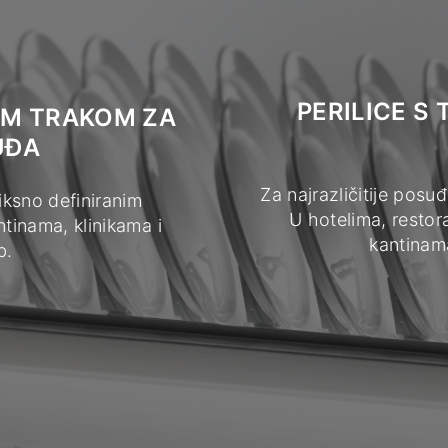
PERILICE S
OM TRAKOM ZA
UĐA
Za najrazličitije posu
iksno definiranim
U hotelima, restor
tinama, klinikama i
kantinam
b.