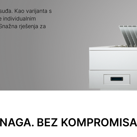
suđa. Kao varijanta s
e individualnim
 Snažna rješenja za
NAGA. BEZ KOMPROMISA