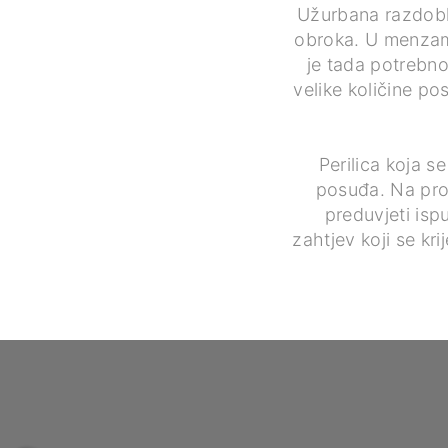
Užurbana razdoblj
obroka. U menzama
je tada potrebno
velike količine po
Perilica koja s
posuđa. Na pros
preduvjeti isp
zahtjev koji se kri