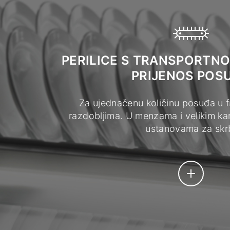
PERILICE S TRANSPORTN
PRIJENOS POS
Za ujednačenu količinu posuđa u f
razdobljima. U menzama i velikim kan
ustanovama za skr