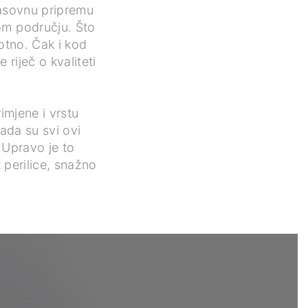
masovnu pripremu
om području. Što
otno. Čak i kod
riječ o kvaliteti
rimjene i vrstu
Kada su svi ovi
. Upravo je to
t perilice, snažno