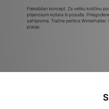
Fleksibilan koncept. Za veliku količinu po
prijenosom košara ili posuđa. Prilagođen
zahtjevima. Tračne perilice Winterhalter.
pranje.
S