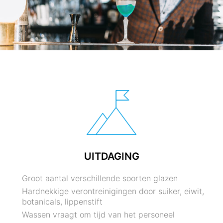
UITDAGING
Groot aantal verschillende soorten glazen
Hardnekkige verontreinigingen door suiker, eiwit,
botanicals, lippenstift
Wassen vraagt om tijd van het personeel