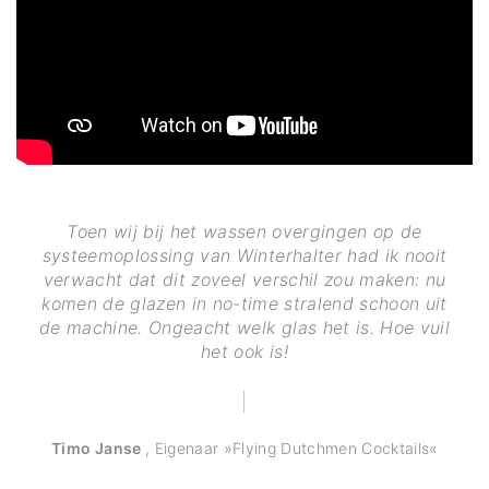
Toen wij bij het wassen overgingen op de
systeemoplossing van Winterhalter had ik nooit
verwacht dat dit zoveel verschil zou maken: nu
komen de glazen in no-time stralend schoon uit
de machine. Ongeacht welk glas het is. Hoe vuil
het ook is!
Timo Janse
,
Eigenaar »Flying Dutchmen Cocktails«