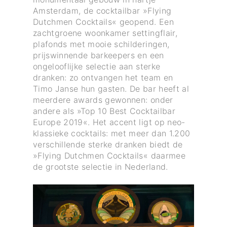
Amsterdam, de cocktailbar »Flying
Dutchmen Cocktails« geopend. Een
zachtgroene woonkamer settingflair,
plafonds met mooie schilderingen,
prijswinnende barkeepers en een
ongelooflijke selectie aan sterke
dranken: zo ontvangen het team en
Timo Janse hun gasten. De bar heeft al
meerdere awards gewonnen: onder
andere als »Top 10 Best Cocktailbar
Europe 2019«. Het accent ligt op neo-
klassieke cocktails: met meer dan 1.200
verschillende sterke dranken biedt de
»Flying Dutchmen Cocktails« daarmee
de grootste selectie in Nederland.