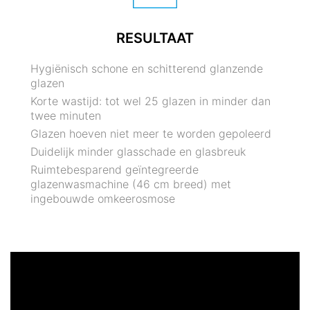
RESULTAAT
Hygiënisch schone en schitterend glanzende
glazen
Korte wastijd: tot wel 25 glazen in minder dan
twee minuten
Glazen hoeven niet meer te worden gepoleerd
Duidelijk minder glasschade en glasbreuk
Ruimtebesparend geïntegreerde
glazenwasmachine (46 cm breed) met
ingebouwde omkeerosmose