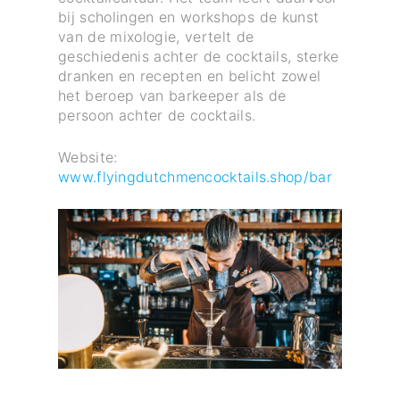
bij scholingen en workshops de kunst
van de mixologie, vertelt de
geschiedenis achter de cocktails, sterke
dranken en recepten en belicht zowel
het beroep van barkeeper als de
persoon achter de cocktails.
Website:
www.flyingdutchmencocktails.shop/bar