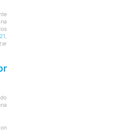
nte
ana
ios
021
,
zar
or
ndo
una
son