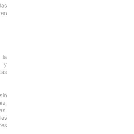
las
cen
 la
s y
tas
sin
ia,
as.
das
res