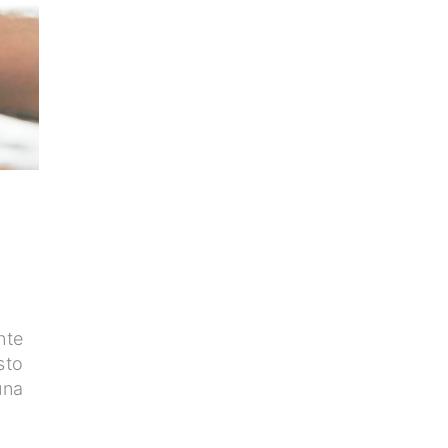
nte
sto
una