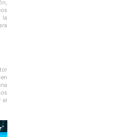
ón,
mos
 la
ara
tor
ben
una
sos
 el