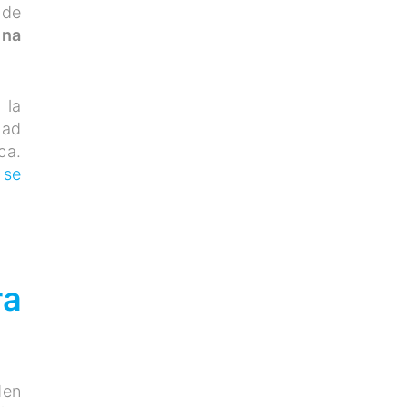
 de
una
 la
dad
ca.
 se
ra
den