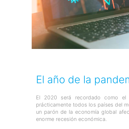
El año de la pande
El 2020 será recordado como el 
prácticamente todos los países del 
un parón de la economía global afec
enorme recesión económica.