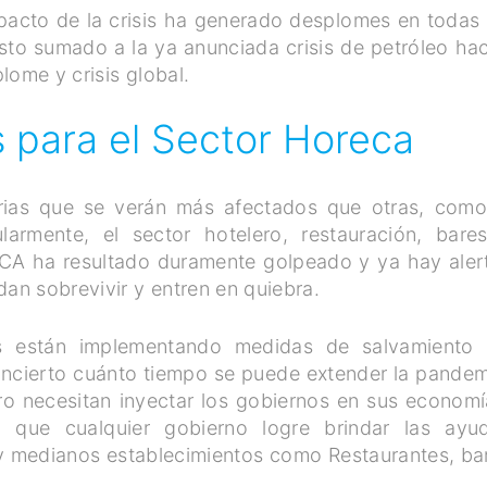
pacto de la crisis ha generado desplomes en todas 
sto sumado a la ya anunciada crisis de petróleo ha
lome y crisis global.
s para el Sector Horeca
rias que se verán más afectados que otras, como
ularmente, el sector hotelero, restauración, bare
ECA ha resultado duramente golpeado y ya hay aler
n sobrevivir y entren en quiebra.
 están implementando medidas de salvamiento 
 incierto cuánto tiempo se puede extender la pandem
ero necesitan inyectar los gobiernos en sus economí
l que cualquier gobierno logre brindar las ayu
 y medianos establecimientos como Restaurantes, ba