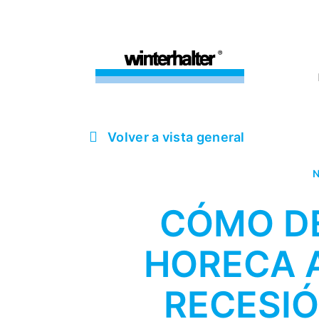
Volver a vista general
N
CÓMO DE
HORECA 
RECESI