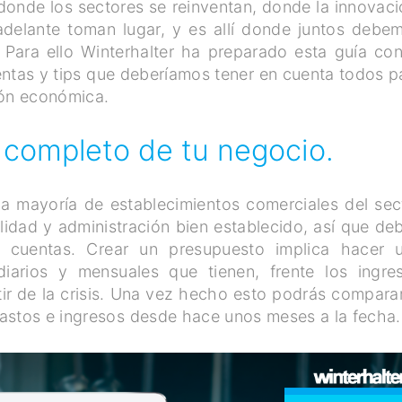
 donde los sectores se reinventan, donde la innovaci
 adelante toman lugar, y es allí donde juntos debe
. Para ello Winterhalter ha preparado esta guía con
ntas y tips que deberíamos tener en cuenta todos p
ión económica.
completo de tu negocio.
la mayoría de establecimientos comerciales del sec
idad y administración bien establecido, así que de
 cuentas. Crear un presupuesto implica hacer 
iarios y mensuales que tienen, frente los ingre
ir de la crisis. Una vez hecho esto podrás comparar
astos e ingresos desde hace unos meses a la fecha.