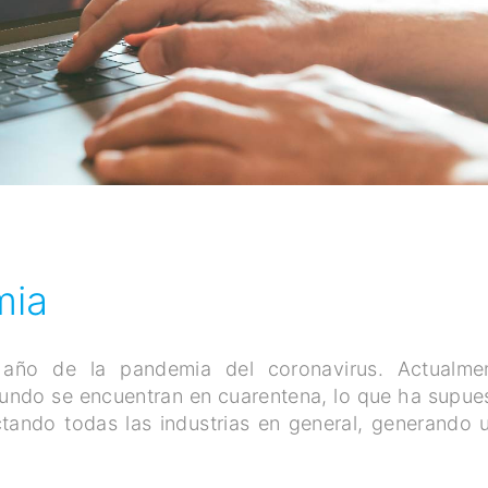
mia
año de la pandemia del coronavirus. Actualme
mundo se encuentran en cuarentena, lo que ha supue
tando todas las industrias en general, generando 