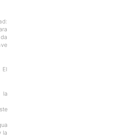
ad:
ara
ada
ave
 El
 la
ste
gua
 la