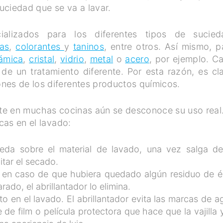
suciedad que se va a lavar.
ializados para los diferentes tipos de sucied
sas
,
colorantes
y
taninos
, entre otros. Así mismo, p
ámica
,
cristal
,
vidrio
,
metal
o
acero
, por ejemplo. C
 de un tratamiento diferente. Por esta razón, es cl
nes de los diferentes productos químicos.
nte en muchas cocinas aún se desconoce su uso real.
icas en el lavado:
da sobre el material de lavado, una vez salga de
itar el secado.
e; en caso de que hubiera quedado algún residuo de é
ado, el abrillantador lo elimina.
to en el lavado. El abrillantador evita las marcas de a
de film o película protectora que hace que la vajilla y