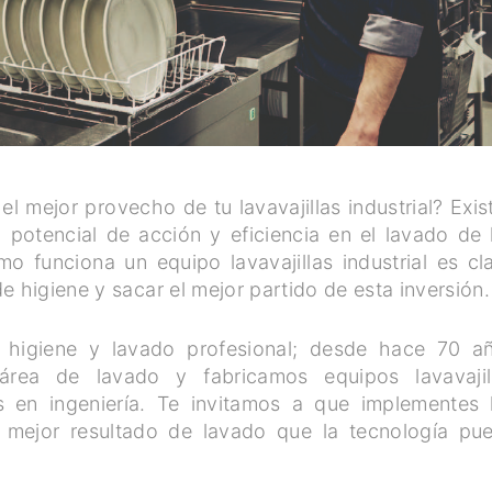
 mejor provecho de tu lavavajillas industrial? Exis
l potencial de acción y eficiencia en el lavado de 
ómo funciona un equipo lavavajillas industrial es cl
e higiene y sacar el mejor partido de esta inversión.
 higiene y lavado profesional; desde hace 70 a
 área de lavado y fabricamos equipos lavavajil
es en ingeniería. Te invitamos a que implementes 
l mejor resultado de lavado que la tecnología pu