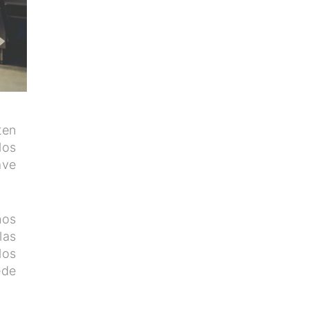
ten
los
ave
ños
las
los
ede