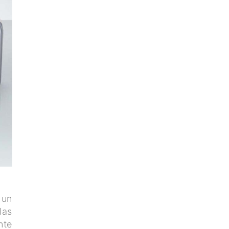
 un
las
nte