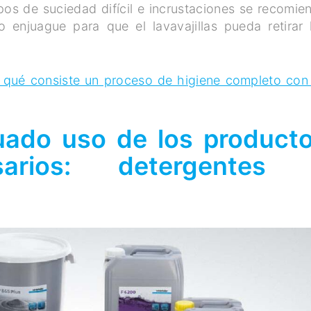
tipos de suciedad difícil e incrustaciones se recomie
 enjuague para que el lavavajillas pueda retirar 
qué consiste un proceso de higiene completo con
uado uso de los product
sarios: detergentes