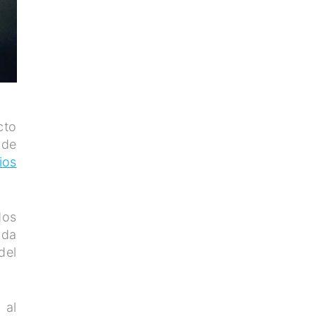
cto
 de
ios
dos
ida
del
 al