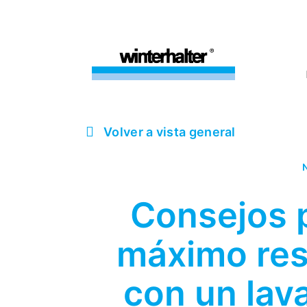
Volver a vista general
N
Consejos p
máximo res
con un lava