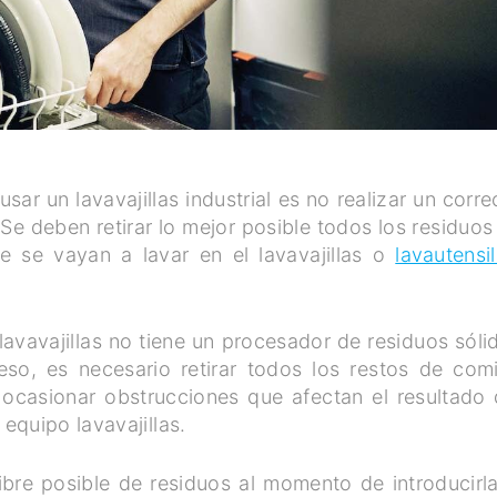
sar un lavavajillas industrial es no realizar un corre
 deben retirar lo mejor posible todos los residuos
ue se vayan a lavar en el lavavajillas o
lavautensil
avavajillas no tiene un procesador de residuos sóli
eso, es necesario retirar todos los restos de com
ocasionar obstrucciones que afectan el resultado 
equipo lavavajillas.
ibre posible de residuos al momento de introducirla