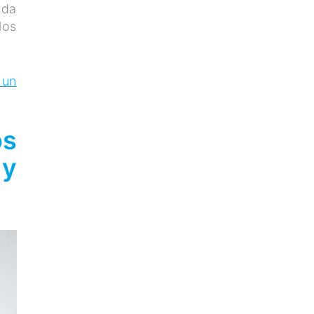
nda
los
 un
os
 y