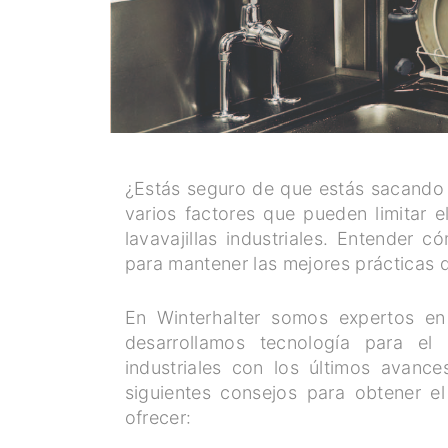
¿Estás seguro de que estás sacando el
varios factores que pueden limitar e
lavavajillas industriales. Entender c
para mantener las mejores prácticas d
En Winterhalter somos expertos en
desarrollamos tecnología para el
industriales con los últimos avanc
siguientes consejos para obtener e
ofrecer: