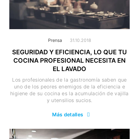
Prensa
31.10.2018
SEGURIDAD Y EFICIENCIA, LO QUE TU
COCINA PROFESIONAL NECESITA EN
EL LAVADO
Los profesionales de la gastronomía saben que
uno de los peores enemigos de la eficiencia e
higiene de su cocina es la acumulación de vajilla
y utensilios sucios.
Más detalles