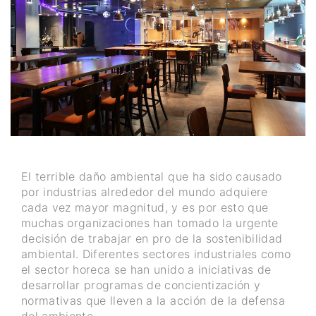
El terrible daño ambiental que ha sido causado
por industrias alrededor del mundo adquiere
cada vez mayor magnitud, y es por esto que
muchas organizaciones han tomado la urgente
decisión de trabajar en pro de la sostenibilidad
ambiental. Diferentes sectores industriales como
el sector horeca se han unido a iniciativas de
desarrollar programas de concientización y
normativas que lleven a la acción de la defensa