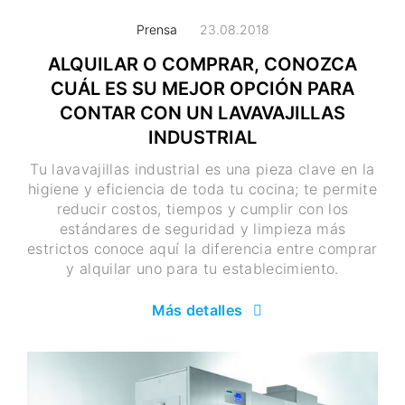
Prensa
23.08.2018
ALQUILAR O COMPRAR, CONOZCA
CUÁL ES SU MEJOR OPCIÓN PARA
CONTAR CON UN LAVAVAJILLAS
INDUSTRIAL
Tu lavavajillas industrial es una pieza clave en la
higiene y eficiencia de toda tu cocina; te permite
reducir costos, tiempos y cumplir con los
estándares de seguridad y limpieza más
estrictos conoce aquí la diferencia entre comprar
y alquilar uno para tu establecimiento.
Más detalles