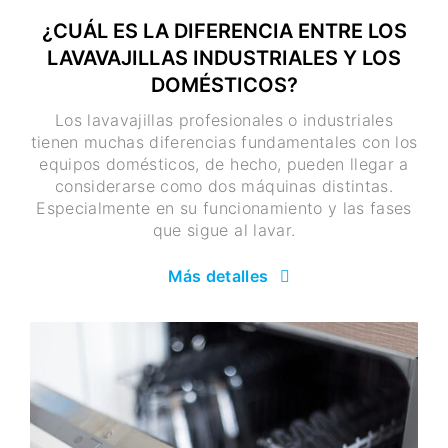
¿CUÁL ES LA DIFERENCIA ENTRE LOS
LAVAVAJILLAS INDUSTRIALES Y LOS
DOMÉSTICOS?
Los lavavajillas profesionales o industriales
tienen muchas diferencias fundamentales con los
equipos domésticos, de hecho, pueden llegar a
considerarse como dos máquinas distintas.
Especialmente en su funcionamiento y las fases
que sigue al lavar.
Más detalles