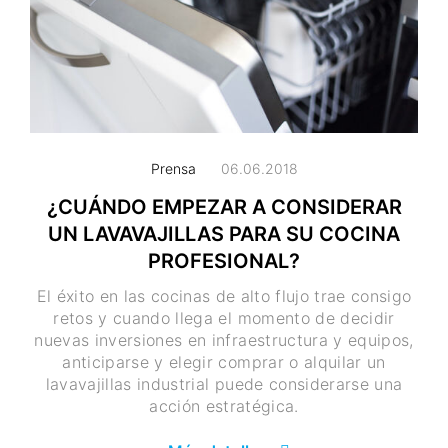
Prensa
06.06.2018
¿CUÁNDO EMPEZAR A CONSIDERAR
UN LAVAVAJILLAS PARA SU COCINA
PROFESIONAL?
El éxito en las cocinas de alto flujo trae consigo
retos y cuando llega el momento de decidir
nuevas inversiones en infraestructura y equipos,
anticiparse y elegir comprar o alquilar un
lavavajillas industrial puede considerarse una
acción estratégica.