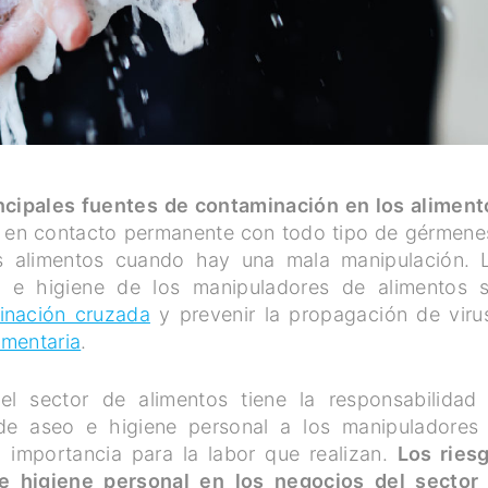
ncipales fuentes de contaminación en los aliment
án en contacto permanente con todo tipo de gérmene
os alimentos cuando hay una mala manipulación. 
l e higiene de los manipuladores de alimentos 
inación cruzada
y prevenir la propagación de viru
imentaria
.
el sector de alimentos tiene la responsabilidad
 de aseo e higiene personal a los manipuladores
u importancia para la labor que realizan.
Los ries
de higiene personal en los negocios del sector