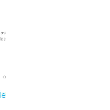
tos
las
s o
de