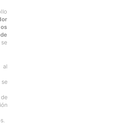
llo
dor
los
 de
 se
 al
 se
 de
ión
s.