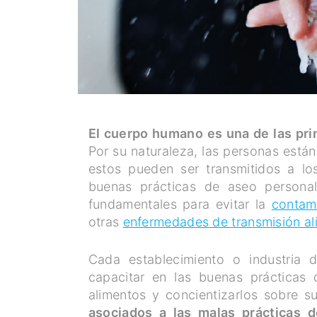
El cuerpo humano es una de las pri
Por su naturaleza, las personas est
estos pueden ser transmitidos a l
buenas prácticas de aseo persona
fundamentales para evitar la
contam
otras
enfermedades de transmisión al
Cada establecimiento o industria d
capacitar en las buenas prácticas
alimentos y concientizarlos sobre s
asociados a las malas prácticas 