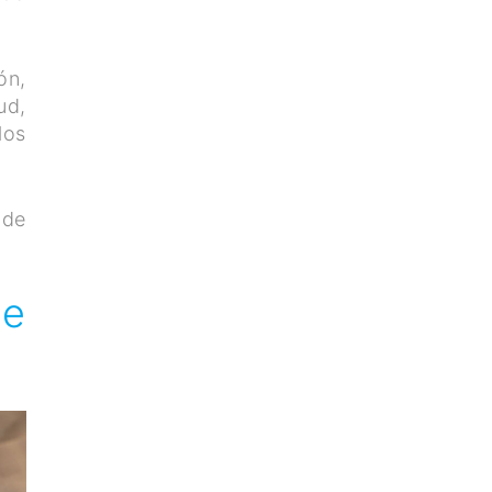
ón,
ud,
los
 de
de