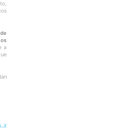
lo,
los
 de
los
e a
que
tan
s y