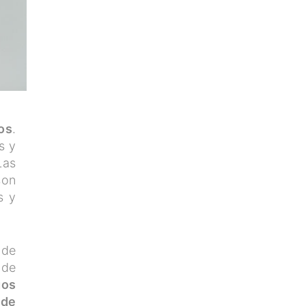
os
.
s y
Las
son
s y
 de
 de
gos
 de