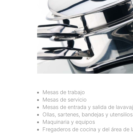
Mesas de trabajo
Mesas de servicio
Mesas de entrada y salida de lavavaji
Ollas, sartenes, bandejas y utensilio
Maquinaria y equipos
Fregaderos de cocina y del área de 