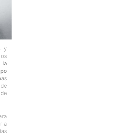
s y
los
 la
ipo
más
 de
 de
ara
r a
ias