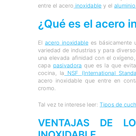
entre el acero
inoxidable
y el
alumini
¿Qué es el acero i
El
acero inoxidable
es básicamente u
variedad de industrias y para divers
una elevada afinidad con el oxígeno,
capa
pasivadora
que es la que evita 
cocina, la
NSF (International Stand
acero inoxidable que entre en con
cromo.
Tal vez te interese leer:
Tipos de cuch
VENTAJAS DE LO
INOXIDABLE