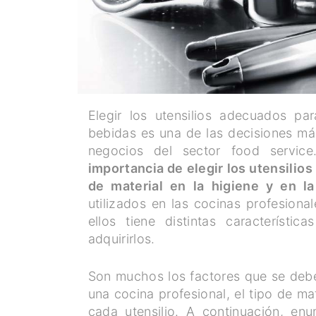
Elegir los utensilios adecuados pa
bebidas es una de las decisiones más
negocios del sector food servic
importancia de elegir los utensilios
de material en la higiene y en l
utilizados en las cocinas profesiona
ellos tiene distintas característ
adquirirlos.
Son muchos los factores que se deben
una cocina profesional, el tipo de ma
cada utensilio. A continuación, enu