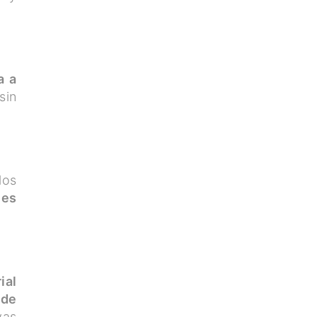
a a
sin
los
nes
ial
 de
vas