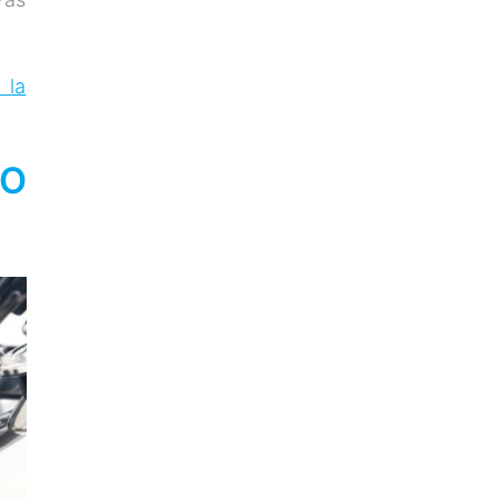
 la
RO