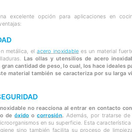
a excelente opción para aplicaciones en coci
ventajas:
DAD
n metálica, el
acero inoxidable
es un material fuert
lladuras.
Las ollas y utensilios de acero inoxida
gran cantidad de peso, lo cual, los hace ideales p
te material también se caracteriza por su larga v
 SEGURIDAD
inoxidable no reacciona al entrar en contacto con
ipo de
óxido
o
corrosión
.
Además, por tratarse de
croorganismos en su superficie. Esta característica
igiene sino también facilita su proceso de limpiez