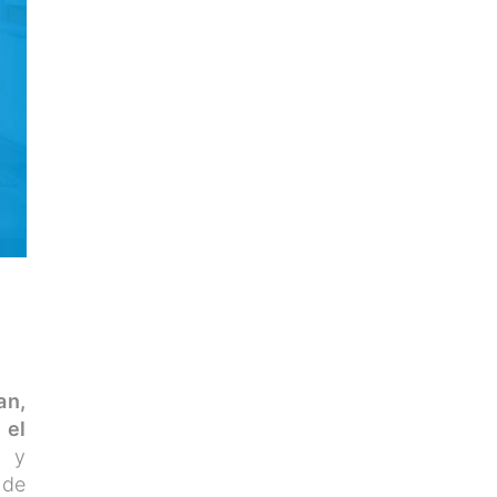
an,
 el
a y
 de