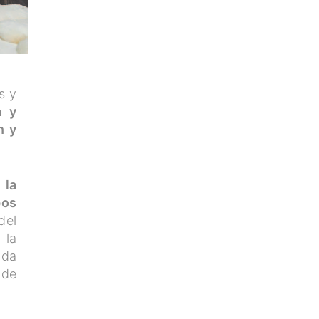
s y
a y
n y
 la
pos
del
 la
ada
 de