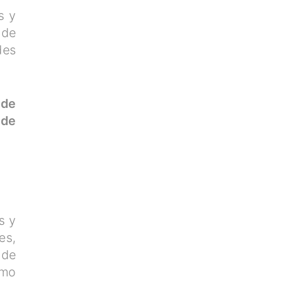
s y
 de
des
 de
 de
s y
es,
 de
omo