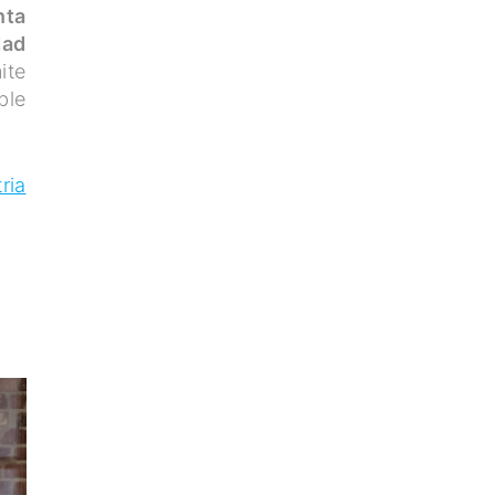
nta
dad
ite
ble
ria