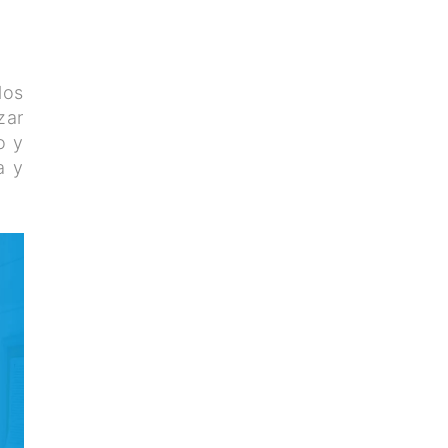
los
zar
o y
a y