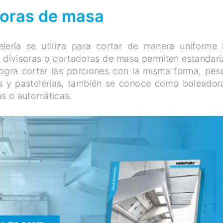
doras de masa
lería se utiliza para cortar de manera uniforme 
s divisoras o cortadoras de masa permiten estandari
logra cortar las porciones con la misma forma, pes
s y pastelerías, también se conoce como boleador
s o automáticas.