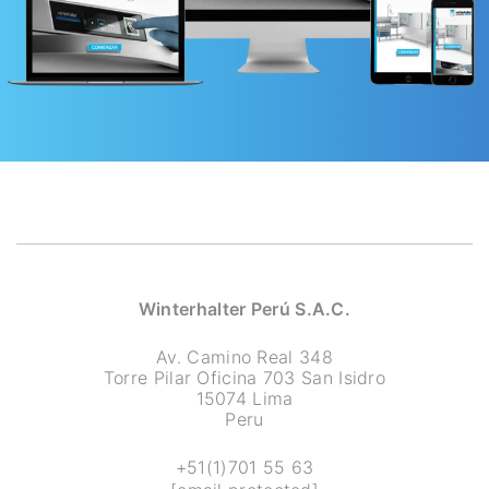
Winterhalter Perú S.A.C.
Av. Camino Real 348
Torre Pilar Oficina 703 San Isidro
15074 Lima
Peru
+51(1)701 55 63