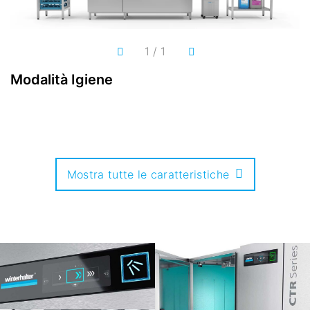
1
/
1
Modalità Igiene
M
Mostra tutte le caratteristiche