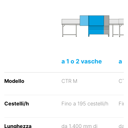
a 1 o 2 vasche
a 2
Modello
CTR M
CTR
Cestelli/h
Fino a 195 cestelli/h
Fino
Lunghezza
da 1.400 mm di
da 