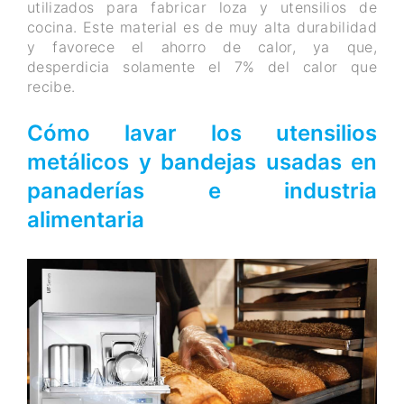
utilizados para fabricar loza y utensilios de
cocina. Este material es de muy alta durabilidad
y favorece el ahorro de calor, ya que,
desperdicia solamente el 7% del calor que
recibe.
Cómo lavar los utensilios
metálicos y bandejas usadas en
panaderías e industria
alimentaria