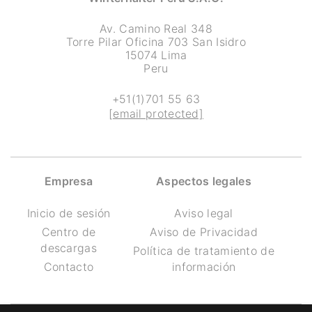
Av. Camino Real 348
Torre Pilar Oficina 703 San Isidro
15074 Lima
Peru
+51(1)701 55 63
[email protected]
Empresa
Aspectos legales
Inicio de sesión
Aviso legal
Centro de
Aviso de Privacidad
descargas
Política de tratamiento de
Contacto
información