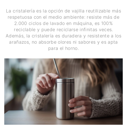
La cristalería es la opción de vajilla reutilizable más
respetuosa con el medio ambiente: resiste más de
2.000 ciclos de lavado en máquina, es 100%
reciclable y puede reciclarse infinitas veces.
Además, la cristalería es duradera y resistente a los
arañazos, no absorbe olores ni sabores y es apta
para el horno.