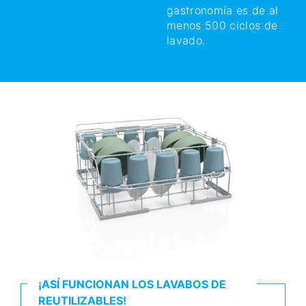
gastronomía es de al
menos 500 ciclos de
lavado.
¡ASÍ FUNCIONAN LOS LAVABOS DE
REUTILIZABLES!