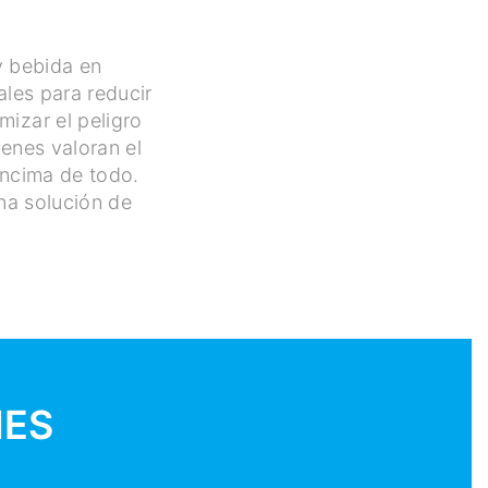
y bebida en
ales para reducir
izar el peligro
ienes valoran el
encima de todo.
na solución de
NES