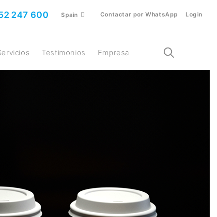
52 247 600
Contactar por WhatsApp
Login
Spain
Servicios
Testimonios
Empresa