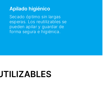
Apilado higiénico
Secado óptimo sin largas
esperas. Los reutilizables se
pueden apilar y guardar de
forma segura e higiénica.
UTILIZABLES