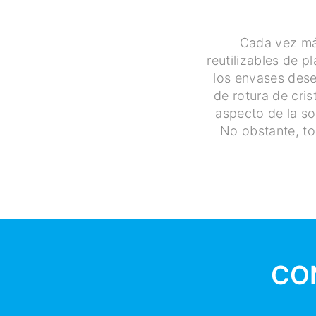
Cada vez má
reutilizables de p
los envases dese
de rotura de cris
aspecto de la so
No obstante, to
CO