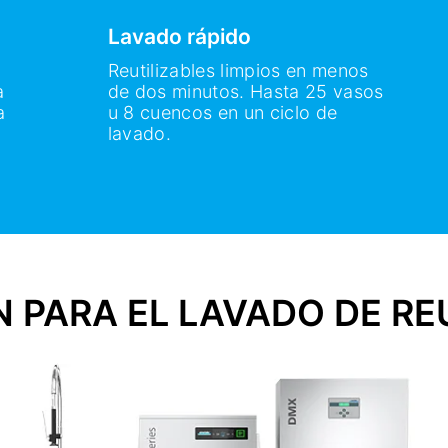
Lavado rápido
Reutilizables limpios en menos
a
de dos minutos. Hasta 25 vasos
a
u 8 cuencos en un ciclo de
lavado.
 PARA EL LAVADO DE RE