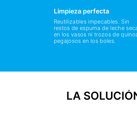
Limpieza perfecta
Reutilizables impecables. Sin
restos de espuma de leche sec
en los vasos ni trozos de quino
pegajosos en los boles.
LA SOLUCIÓN