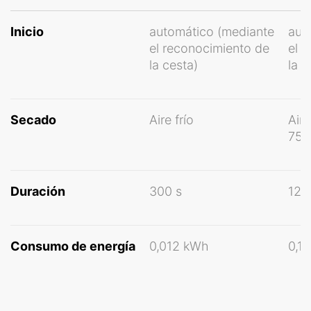
Inicio
automático (mediante
aut
el reconocimiento de
el 
la cesta)
la c
Secado
Aire frío
Aire
75/
Duración
300 s
120
Consumo de energía
0,012 kWh
0,1