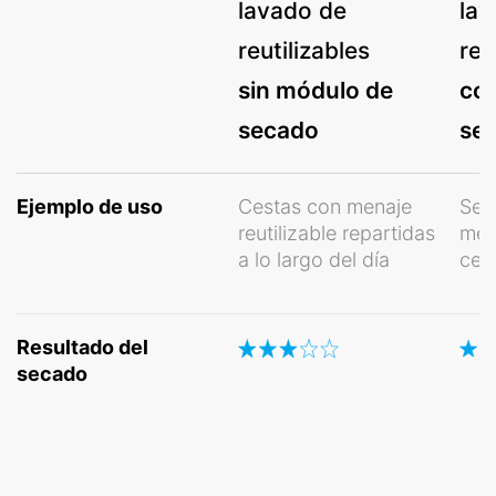
lavado de
lav
reutilizables
reu
sin módulo de
co
secado
se
Ejemplo de uso
Cestas con menaje
Sep
reutilizable repartidas
mena
a lo largo del día
ces
Resultado del
secado