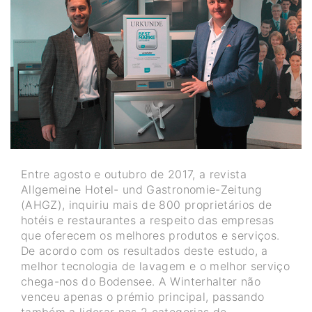
Entre agosto e outubro de 2017, a revista
Allgemeine Hotel- und Gastronomie-Zeitung
(AHGZ), inquiriu mais de 800 proprietários de
hotéis e restaurantes a respeito das empresas
que oferecem os melhores produtos e serviços.
De acordo com os resultados deste estudo, a
melhor tecnologia de lavagem e o melhor serviço
chega-nos do Bodensee. A Winterhalter não
venceu apenas o prémio principal, passando