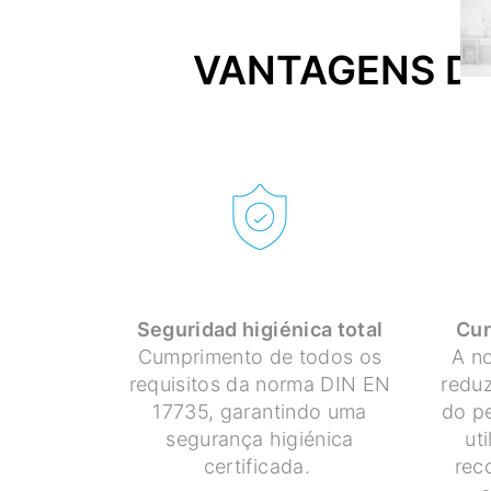
VANTAGENS DO
Seguridad higiénica total
Cur
Cumprimento de todos os
A no
requisitos da norma DIN EN
redu
17735, garantindo uma
do p
segurança higiénica
ut
certificada.
rec