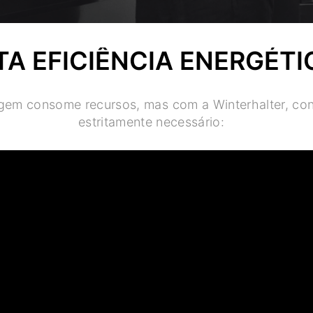
TA EFICIÊNCIA ENERGÉTI
agem consome recursos, mas com a Winterhalter, c
estritamente necessário: