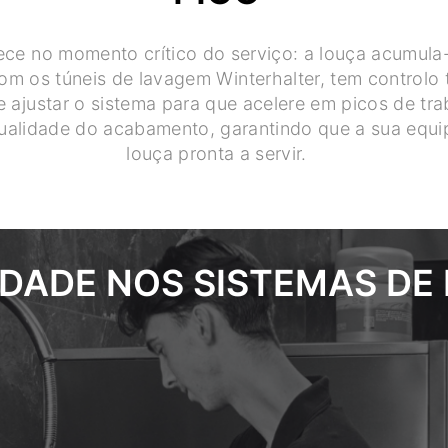
ce no momento crítico do serviço: a louça acumula-
om os túneis de lavagem Winterhalter, tem controlo 
 ajustar o sistema para que acelere em picos de tr
qualidade do acabamento, garantindo que a sua equ
louça pronta a servir.
IDADE NOS SISTEMAS DE