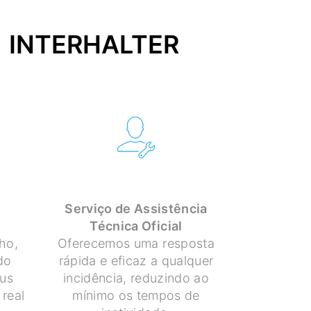
WINTERHALTER
Serviço de Assistência
Técnica Oficial
ho,
Oferecemos uma resposta
do
rápida e eficaz a qualquer
eus
incidência, reduzindo ao
real
mínimo os tempos de