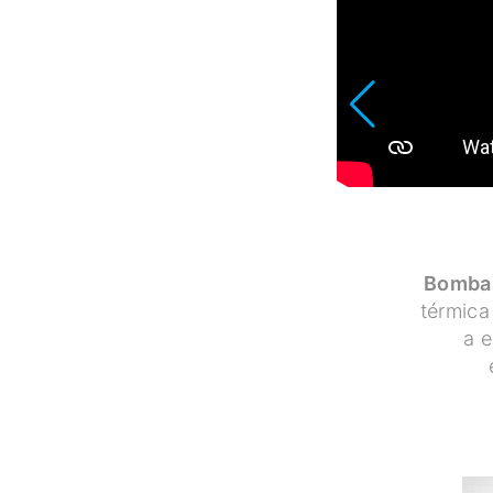
Bombas
térmica
a e