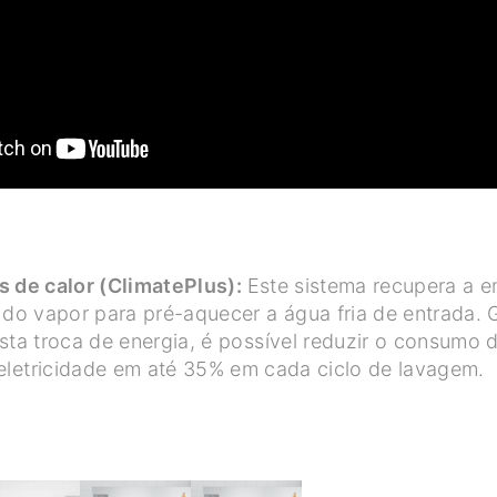
 de calor (ClimatePlus):
Este sistema recupera a e
 do vapor para pré-aquecer a água fria de entrada. 
sta troca de energia, é possível reduzir o consumo 
eletricidade em até 35% em cada ciclo de lavagem.