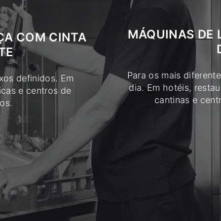
MÁQUINAS DE 
ÇA COM CINTA
TE
Para os mais diferent
ixos definidos. Em
dia. Em hotéis, resta
nicas e centros de
cantinas e cent
os.