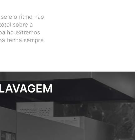
se e o ritmo não
total sobre a
abalho extremos
ipa tenha sempre
 LAVAGEM