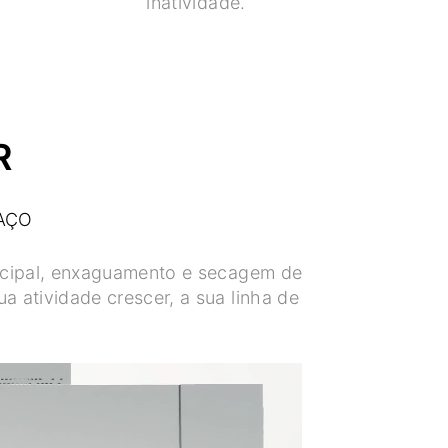
a
inatividade.
R
AÇO
ncipal, enxaguamento e secagem de
 atividade crescer, a sua linha de