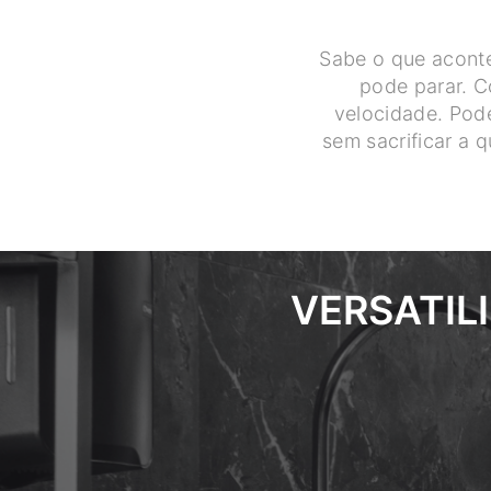
Sabe o que aconte
pode parar. C
velocidade. Pode
sem sacrificar a 
VERSATIL