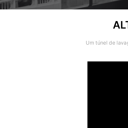
AL
Um túnel de lav