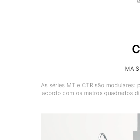
e
C
MA S
As séries MT e CTR são modulares: 
acordo com os metros quadrados disp