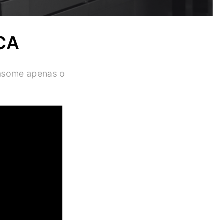
CA
onsome apenas o