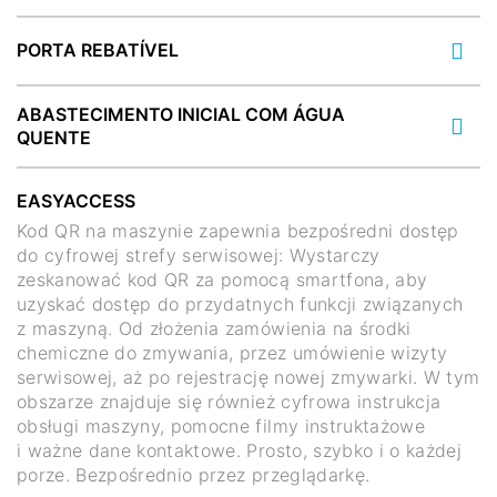
PORTA REBATÍVEL
ABASTECIMENTO INICIAL COM ÁGUA
QUENTE
EASYACCESS
Kod QR na maszynie zapewnia bezpośredni dostęp
do cyfrowej strefy serwisowej: Wystarczy
zeskanować kod QR za pomocą smartfona, aby
uzyskać dostęp do przydatnych funkcji związanych
z maszyną. Od złożenia zamówienia na środki
chemiczne do zmywania, przez umówienie wizyty
serwisowej, aż po rejestrację nowej zmywarki. W tym
obszarze znajduje się również cyfrowa instrukcja
obsługi maszyny, pomocne filmy instruktażowe
i ważne dane kontaktowe. Prosto, szybko i o każdej
porze. Bezpośrednio przez przeglądarkę.