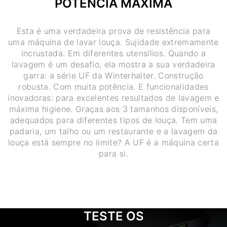
POTÊNCIA MÁXIMA
Esta é uma verdadeira prova de resistência para
uma máquina de lavar louça. Sujidade extremamente
incrustada. Em diferentes utensílios. Quando a
lavagem é um desafio, ela mostra a sua verdadeira
garra: a série UF da Winterhalter. Construção
robusta. Com muita potência. E funcionalidades
inovadoras: para excelentes resultados de lavagem e
máxima higiene. Graças aos 3 tamanhos disponíveis,
adequados para diferentes tipos de louça. Tem uma
padaria, um talho ou um restaurante e a lavagem da
louça está sempre no limite? A UF é a máquina certa
para si.
TESTE OS