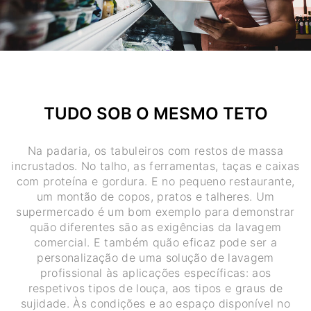
TUDO SOB O MESMO TETO
Na padaria, os tabuleiros com restos de massa
incrustados. No talho, as ferramentas, taças e caixas
com proteína e gordura. E no pequeno restaurante,
um montão de copos, pratos e talheres. Um
supermercado é um bom exemplo para demonstrar
quão diferentes são as exigências da lavagem
comercial. E também quão eficaz pode ser a
personalização de uma solução de lavagem
profissional às aplicações específicas: aos
respetivos tipos de louça, aos tipos e graus de
sujidade. Às condições e ao espaço disponível no