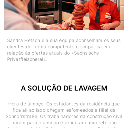
Sandra Hetsch e a sua equipa aconselham os seus
clientes de forma competente e simpática em
relação às ofertas atuais do »Sächsische
Privatfleischerei«.
A SOLUÇÃO DE LAVAGEM
Hora de almoço. Os estudantes da residência que
fica ali ao lado chegam esfomeados à filial da
Schnorrstraße. Os trabalhadores da construção civil
param para o almoço e procuram uma refeição