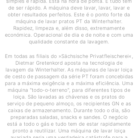
simples e rápida. Está na hora de ponta. E tudo tem
de ser rápido. A máquina deve lavar, lavar, lavar e
obter resultados perfeitos. Este é o ponto forte da
máquina de lavar pratos PT da Winterhalter.
Rapidez, limpeza e, além disso, extremamente
económica. Operacional de dia e de noite e com uma
qualidade constante da lavagem.
Em todas as filiais do »Sächsische Privatfleischerei«,
Dietmar Gretenkord aposta na tecnologia de
lavagem da Winterhalter. As máquinas de lavar loiça
de cesto de passagem da série PT foram concebidas
para a máxima exigência e a máxima eficiência. Uma
máquina "todo-o-terreno", para diferentes tipos de
loiça. São lavadas as chávenas e os pratos do
serviço de pequeno almoço, os recipientes GN e as
caixas de armazenamento. Durante todo o dia, são
preparadas saladas, snacks e sandes. O negócio
está a todo o gás e tudo tem de estar rapidamente
pronto a reutilizar. Uma máquina de lavar loiça
avariada seria uma verdadeira catástrofe para a