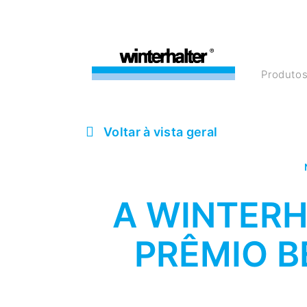
Produto
Voltar à vista geral
A WINTERH
PRÊMIO B