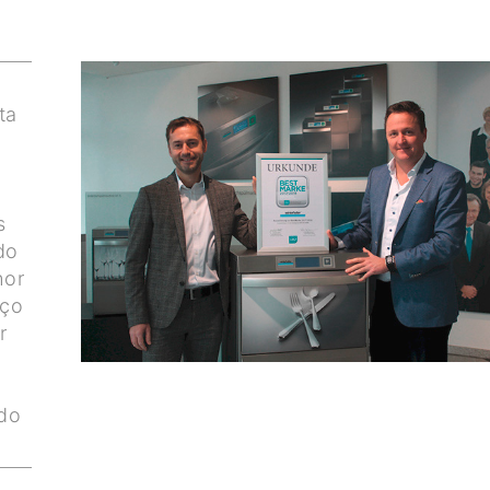
ta
s
do
hor
iço
r
do