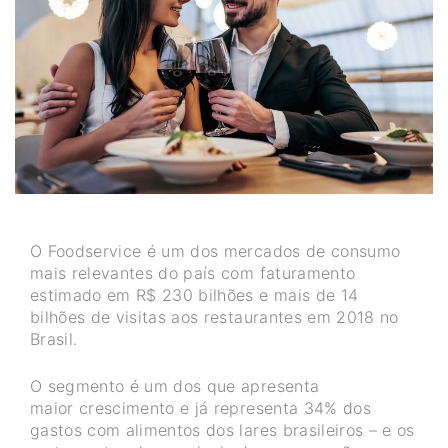
O Foodservice é um dos mercados de consumo
mais relevantes do país com faturamento
estimado em R$ 230 bilhões e mais de 14
bilhões de visitas aos restaurantes em 2018 no
Brasil.
O segmento é um dos que apresenta
maior crescimento e já representa 34% dos
gastos com alimentos dos lares brasileiros – e os