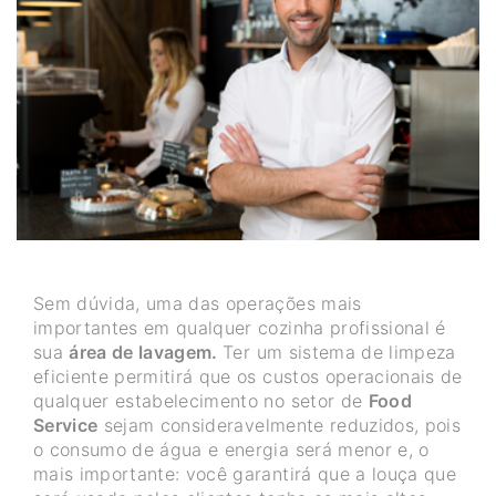
Sem dúvida, uma das operações mais
importantes em qualquer cozinha profissional é
sua
área de lavagem.
Ter um sistema de limpeza
eficiente permitirá que os custos operacionais de
qualquer estabelecimento no setor de
Food
Service
sejam consideravelmente reduzidos, pois
o consumo de água e energia será menor e, o
mais importante: você garantirá que a louça que