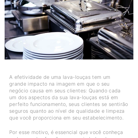
A efetividade de uma lava-louças tem um
grande impacto na imagem em que o seu
negócio causa em seus clientes: Quando cada
um dos aspectos da sua lava-louças está em
perfeito funcionamento, seus clientes se sentirão
seguros quanto ao nível de qualidade e limpeza
que você proporciona em seu estabelecimento.
Por esse motivo, é essencial que você conheça