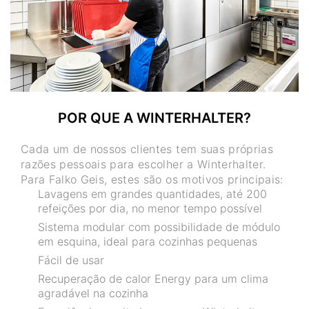
POR QUE A WINTERHALTER?
Cada um de nossos clientes tem suas próprias
razões pessoais para escolher a Winterhalter.
Para Falko Geis, estes são os motivos principais:
Lavagens em grandes quantidades, até 200
refeições por dia, no menor tempo possível
Sistema modular com possibilidade de módulo
em esquina, ideal para cozinhas pequenas
Fácil de usar
Recuperação de calor Energy para um clima
agradável na cozinha