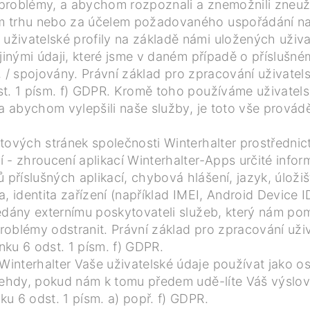
é problémy, a abychom rozpoznali a znemožnili zneuži
m trhu nebo za účelem požadovaného uspořádání nab
živatelské profily na základě námi uložených uživa
jinými údaji, které jsme v daném případě o příslušném
i), / spojovány. Právní základ pro zpracování uživate
st. 1 písm. f) GDPR. Kromě toho používáme uživate
 a abychom vylepšili naše služby, je toto vše prová
tových stránek společnosti Winterhalter prostřednict
í - zhroucení aplikací Winterhalter-Apps určité inf
říslušných aplikací, chybová hlášení, jazyk, úložiště
a, identita zařízení (například IMEI, Android Device
edány externímu poskytovateli služeb, který nám pom
problémy odstranit. Právní základ pro zpracování uži
ku 6 odst. 1 písm. f) GDPR.
nterhalter Vaše uživatelské údaje používat jako os
 tehdy, pokud nám k tomu předem udě-líte Váš výslov
u 6 odst. 1 písm. a) popř. f) GDPR.