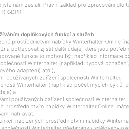
 jste nám zaslali. Právní základ pro zpracování dle
. f) GDPR.
užíváním doplňkových funkcí a služeb
ené prostřednictvím nabídky Winterhalter-Online (na
potřebovat zjistit další údaje, které jsou potřebné
žadované funkce to mohou být například informace o
polečnosti Winterhalter (například: typová označení,
ového adaptéru) atd.),
Vámi používaných zařízení společnosti Winterhalter,
ečnosti Winterhalter (například počet mycích cyklů, 
daje) a
ámi používaných zařízení společnosti Winterhalter.
h prostřednictvím nabídky Winterhalter Online, mát
sami nahrávat.
unkcí, nabízených prostřednictvím nabídky Winterha
 společnosti Winterhalter předávány / sdělovány oso