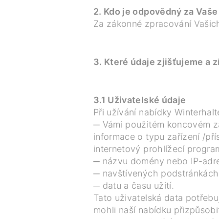
2. Kdo je odpovědný za Vaše
Za zákonné zpracování Vašich
3. Které údaje zjišťujeme a
3.1 Uživatelské údaje
Při užívání nabídky Winterhalt
─ Vámi použitém koncovém zař
informace o typu zařízení /pří
internetový prohlížecí progra
─ názvu domény nebo IP-adr
─ navštívených podstránkách 
─ datu a času užití.
Tato uživatelská data potřeb
mohli naší nabídku přizpůsobi