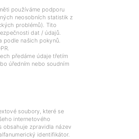
paměti používáme podporu
ných neosobních statistik z
ckých problémů). Tito
ezpečnosti dat / údajů.
 a podle našich pokynů.
DPR.
ech předáme údaje třetím
ebo úředním nebo soudním
extové soubory, které se
ašeho internetového
s obsahuje zpravidla název
lfanumerický identifikátor.