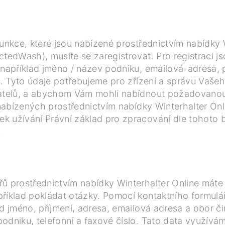
funkce, které jsou nabízené prostřednictvím nabídky 
ctedWash), musíte se zaregistrovat. Pro registraci 
 (například jméno / název podniku, emailová-adresa,
.). Tyto údaje potřebujeme pro zřízení a správu Vaše
vatelů, a abychom Vám mohli nabídnout požadovanou 
 nabízených prostřednictvím nabídky Winterhalter Onl
k užívání Právní základ pro zpracování dle tohoto
.
řů prostřednictvím nabídky Winterhalter Online mát
příklad pokládat otázky. Pomocí kontaktního formul
ad jméno, příjmení, adresa, emailová adresa a obor 
odniku, telefonní a faxové číslo. Tato data využívám