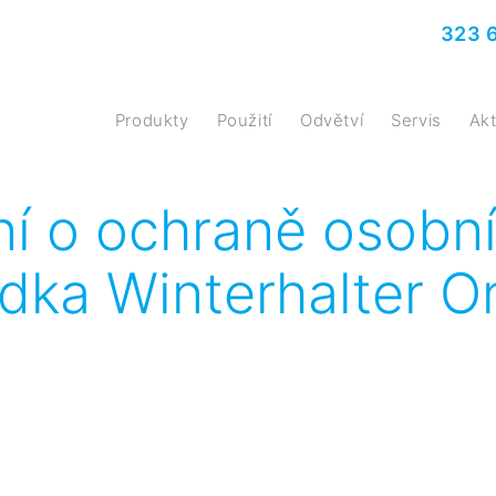
323 
Produkty
Použití
Odvětví
Servis
A
ní o ochraně osobn
dka Winterhalter On