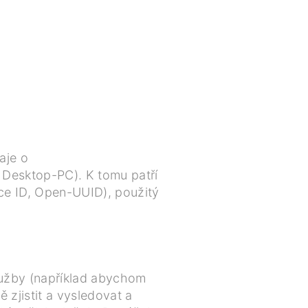
aje o
 Desktop-PC). K tomu patří
vice ID, Open-UUID), použitý
lužby (například abychom
zjistit a vysledovat a