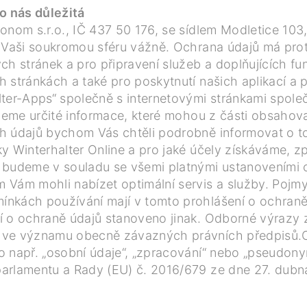
o nás důležitá
onom s.r.o., IČ 437 50 176, se sídlem Modletice 103,
 Vaši soukromou sféru vážně. Ochrana údajů má proto
ch stránek a pro připravení služeb a doplňujících f
 stránkách a také pro poskytnutí našich aplikací a p
ter-Apps“ společně s internetovými stránkami společ
ujeme určité informace, které mohou z části obsahov
h údajů bychom Vás chtěli podrobně informovat o to
ky Winterhalter Online a pro jaké účely získáváme,
 budeme v souladu se všemi platnými ustanoveními 
 Vám mohli nabízet optimální servis a služby. Pojm
ínkách používání mají v tomto prohlášení o ochran
í o ochraně údajů stanoveno jinak. Odborné výrazy
 ve významu obecně závazných právních předpisů.O
o např. „osobní údaje“, „zpracování“ nebo „pseudon
arlamentu a Rady (EU) č. 2016/679 ze dne 27. dubn