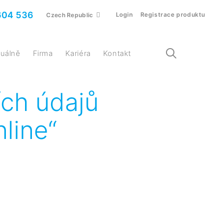
604 536
Login
Registrace produktu
Czech Republic
ktuálně
Firma
Kariéra
Kontakt
ích údajů
line“