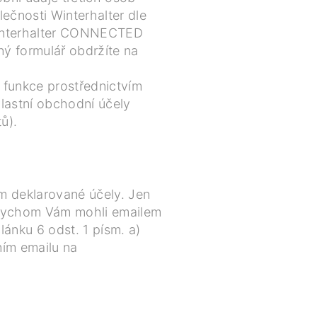
ečnosti Winterhalter dle
 Winterhalter CONNECTED
ý formulář obdržíte na
 funkce prostřednictvím
lastní obchodní účely
ů).
am deklarované účely. Jen
abychom Vám mohli emailem
ánku 6 odst. 1 písm. a)
ním emailu na