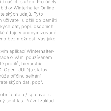
tí našich služeb. Pro účely
ídky Winterhalter Online-
telských údajů. Tyto
 uživateli uložili do paměti
lských dat, popř. osobních
lské údaje v anonymizované
děno bez možnosti Vás jako
vím aplikací Winterhalter-
ormace o Vámi používaném
 profilů, hierarchie
 ID, Open-UUID)a status
ůže příčinu selhání –
vatelských dat, popř.
obní data a / spojovat s
ný souhlas. Právní základ