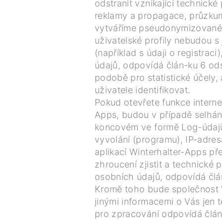
odstranit vznikající technick
reklamy a propagace, průzku
vytváříme pseudonymizované u
uživatelské profily nebudou s 
(například s údaji o registrac
údajů, odpovídá člán-ku 6 od
podobě pro statistické účely,
uživatele identifikovat.
Pokud otevřete funkce interne
Apps, budou v případě selhán
koncovém ve formě Log-údajů p
vyvolání (programu), IP-adres
aplikací Winterhalter-Apps př
zhroucení zjistit a technické 
osobních údajů, odpovídá člán
Kromě toho bude společnost Wi
jinými informacemi o Vás jen
pro zpracování odpovídá článk