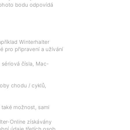
 tohoto bodu odpovídá
příklad Winterhalter
 pro připravení a užívání
:
 sériová čísla, Mac-
doby chodu / cyklů,
e také možnost, sami
lter-Online získávány
bní údaje třetích osob