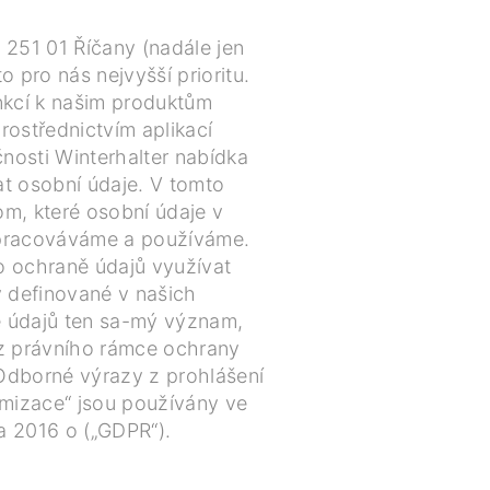
 251 01 Říčany (nadále jen
 pro nás nejvyšší prioritu.
unkcí k našim produktům
rostřednictvím aplikací
nosti Winterhalter nabídka
at osobní údaje. V tomto
m, které osobní údaje v
 zpracováváme a používáme.
o ochraně údajů využívat
y definované v našich
ě údajů ten sa-mý význam,
 z právního rámce ochrany
dborné výrazy z prohlášení
ymizace“ jsou používány ve
a 2016 o („GDPR“).