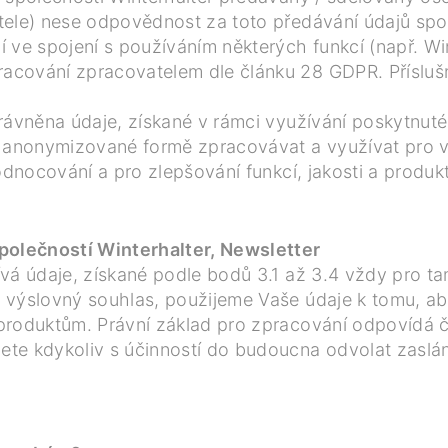
ele) nese odpovědnost za toto předávání údajů spol
í ve spojení s používáním některých funkcí (např.
cování zpracovatelem dle článku 28 GDPR. Příslušn
rávněna údaje, získané v rámci využívání poskytnuté
v anonymizované formě zpracovávat a využívat pro v
odnocování a pro zlepšování funkcí, jakosti a produkt
polečností Winterhalter, Newsletter
vá údaje, získané podle bodů 3.1 až 3.4 vždy pro t
š výslovný souhlas, použijeme Vaše údaje k tomu, 
produktům. Právní základ pro zpracování odpovídá čl
te kdykoliv s účinností do budoucna odvolat zaslá