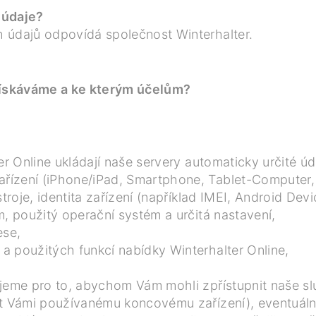
 údaje?
 údajů odpovídá společnost Winterhalter.
 získáváme a ke kterým účelům?
er Online ukládají naše servery automaticky určité úd
ízení (iPhone/iPad, Smartphone, Tablet-Computer,
stroje, identita zařízení (například IMEI, Android De
m, použitý operační systém a určitá nastavení,
ese,
a použitých funkcí nabídky Winterhalter Online,
ujeme pro to, abychom Vám mohli zpřístupnit naše s
t Vámi používanému koncovému zařízení), eventuálně 