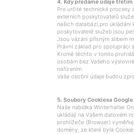
4. Kdy předáme údaje třetí
Pro určité technické procesy
externích poskytovatelů služ
našich databází,pro ukládání
poskytovatelé služeb jsou peč
Jsou vázáni přísným slibem ml
Právní základ pro spolupráci 
Kromě těchto v tomto prohláš
osobám bez Vašeho výslovné
nařízením.
Vaše osobní údaje budou zpr
5. Soubory Cookiesa Google 
Naše nabídka Winterhalter Onl
ukládají na Vašem datovém no
prohlížeče (Browser) vyměňuj
domény, ze které byla Cookies