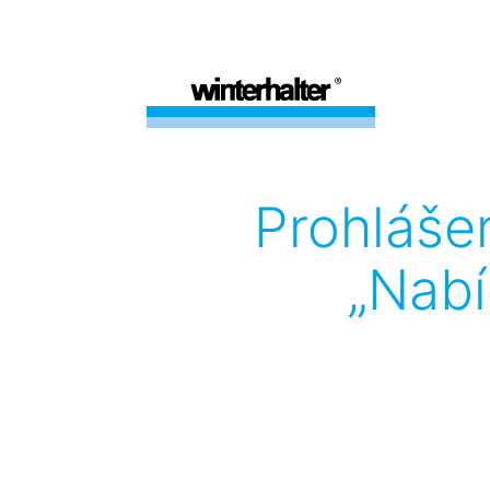
Prohláše
„Nabí