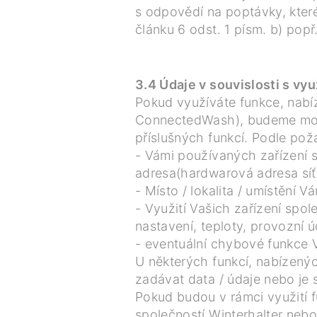
s odpovědí na poptávky, které
článku 6 odst. 1 písm. b) popř
3.4 Údaje v souvislosti s vy
Pokud využíváte funkce, nabíz
ConnectedWash), budeme možná 
příslušných funkcí. Podle po
- Vámi používaných zařízení s
adresa(hardwarová adresa síť
- Místo / lokalita / umístění 
- Využití Vašich zařízení spol
nastavení, teploty, provozní ú
- eventuální chybové funkce V
U některých funkcí, nabízenýc
zadávat data / údaje nebo je 
Pokud budou v rámci využití f
společností Winterhalter nebo