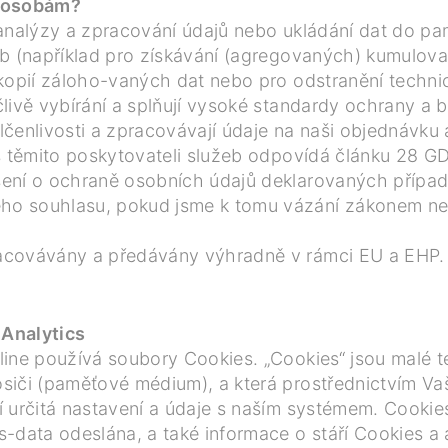
m osobám?
 analýzy a zpracování údajů nebo ukládání dat do 
eb (například pro získávání (agregovaných) kumulova
 kopií záloho-vaných dat nebo pro odstranění techni
livě vybírání a splňují vysoké standardy ochrany a b
čenlivosti a zpracovávají údaje na naši objednávku
s těmito poskytovateli služeb odpovídá článku 28 G
ení o ochraně osobních údajů deklarovaných případ
ho souhlasu, pokud jsme k tomu vázání zákonem n
acovávány a předávány výhradně v rámci EU a EHP.
Analytics
ine používá soubory Cookies. „Cookies“ jsou malé t
siči (paměťové médium), a která prostřednictvím V
í určitá nastavení a údaje s naším systémem. Cookie
-data odeslána, a také informace o stáří Cookies a a