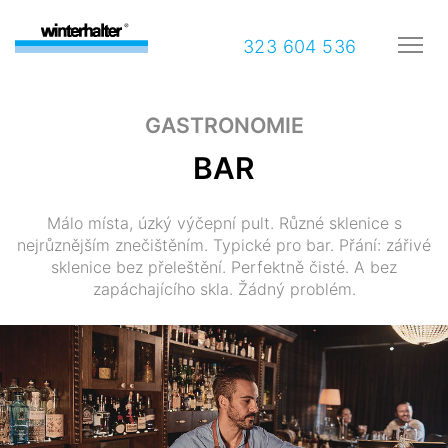
323 604 536
GASTRONOMIE
BAR
Málo místa, úzký výčepní pult. Různé sklenice s
nejrůznějším znečištěním. Typické pro bar. Přání: zářivé
sklenice bez přeleštění. Perfektně čisté. A bez
zapáchajícího skla. Žádný problém.