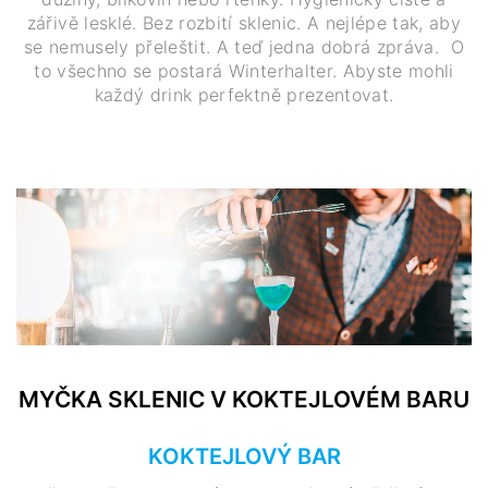
zářivě lesklé. Bez rozbití sklenic. A nejlépe tak, aby
se nemusely přeleštit. A teď jedna dobrá zpráva. O
to všechno se postará Winterhalter. Abyste mohli
každý drink perfektně prezentovat.
MYČKA SKLENIC V KOKTEJLOVÉM BARU
KOKTEJLOVÝ BAR