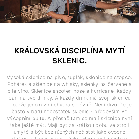
KRÁLOVSKÁ DISCIPLÍNA MYTÍ
SKLENIC.
Vysoká sklenice na pivo, tuplák, sklenice na stopce.
Pohárek a sklenice na whisky, sklenky na červené a
bílé víno. Sklenice shooter, nose a hurricane. Každý
bar má své drinky. A každý drink má svoji sklenici.
Protože jenom z ní chutná správně. Není divu, že je
často v baru nedostatek sklenic - především ve
výčepním pultu. A přesně tam se mají sklenice nyní
také ještě mýt. Mají být za krátkou dobu ve stroji
umyté a být bez různých nečistot jako ovocné
dužiny, bílkovin nebo rtěnky. Hygienicky čisté a