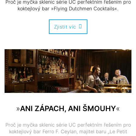
Proč je myčka sklenic série UC perfektním řešením pro
koktejlový bar »Flying Dutchmen Cocktails«.
Zjistit víc
»
ANI ZÁPACH, ANI ŠMOUHY
«
Proč je myčka sklenic série UC perfektním řešením pro
koktejlový bar Ferro F. Ceylan, majitel baru „Le Petit