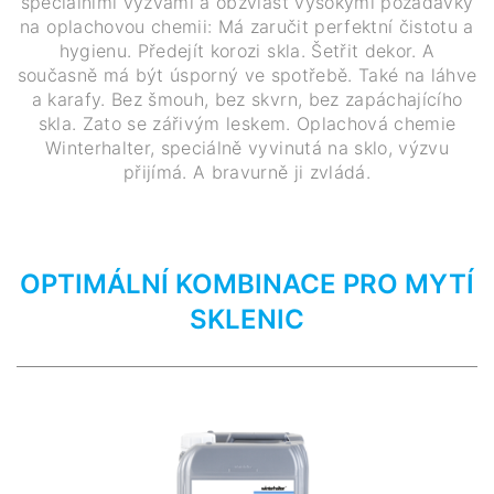
speciálními výzvami a obzvlášť vysokými požadavky
na oplachovou chemii: Má zaručit perfektní čistotu a
hygienu. Předejít korozi skla. Šetřit dekor. A
současně má být úsporný ve spotřebě. Také na láhve
a karafy. Bez šmouh, bez skvrn, bez zapáchajícího
skla. Zato se zářivým leskem. Oplachová chemie
Winterhalter, speciálně vyvinutá na sklo, výzvu
přijímá. A bravurně ji zvládá.
OPTIMÁLNÍ KOMBINACE PRO MYTÍ
SKLENIC