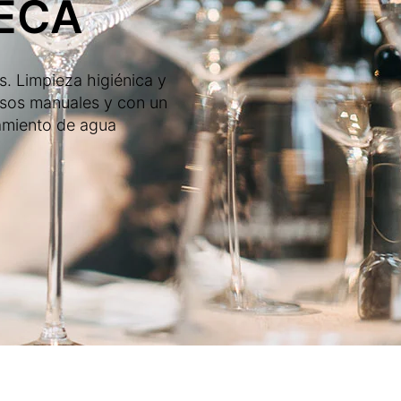
ECA
. Limpieza higiénica y
asos manuales y con un
atamiento de agua