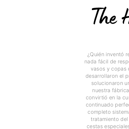
¿Quién inventó re
nada fácil de res
vasos y copas 
desarrollaron el p
solucionaron u
nuestra fábri
convirtió en la 
continuado perfec
completo sistem
tratamiento del
cestas especiale