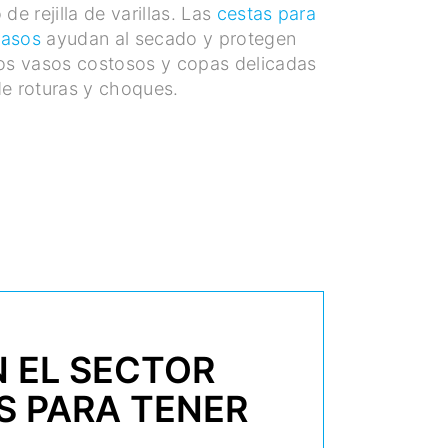
 de rejilla de varillas. Las
cestas para
vasos
ayudan al secado y protegen
os vasos costosos y copas delicadas
e roturas y choques.
N EL SECTOR
S PARA TENER