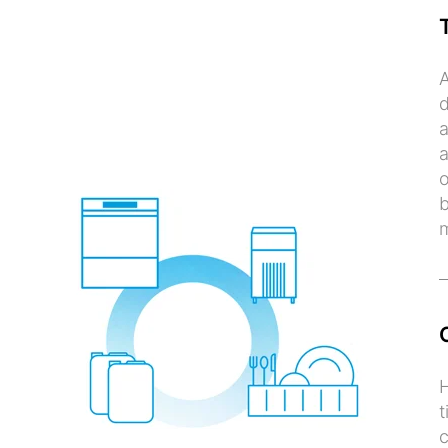
A
d
a
a
o
b
H
t
c