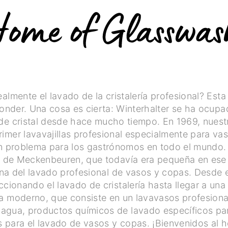
almente el lavado de la cristalería profesional? Est
ponder. Una cosa es cierta: Winterhalter se ha ocup
de cristal desde hace mucho tiempo. En 1969, nuest
rimer lavavajillas profesional especialmente para vas
n problema para los gastrónomos en todo el mundo.
ca de Meckenbeuren, que todavía era pequeña en es
cuna del lavado profesional de vasos y copas. Desd
cionando el lavado de cristalería hasta llegar a una
a moderno, que consiste en un lavavasos profesiona
 agua, productos químicos de lavado específicos para
s para el lavado de vasos y copas. ¡Bienvenidos al 