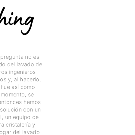
a pregunta no es
ado del lavado de
ros ingenieros
os y, al hacerlo,
 Fue así como
e momento, se
e entonces hemos
 solución con un
l, un equipo de
 cristalería y
hogar del lavado