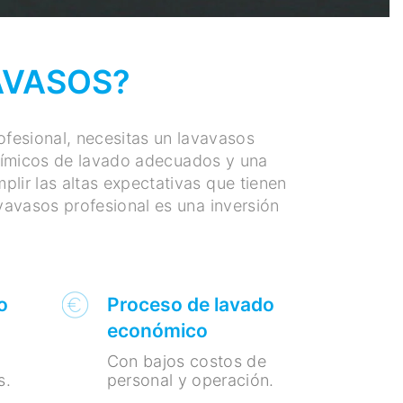
AVASOS?
ofesional, necesitas un lavavasos
 químicos de lavado adecuados y una
ir las altas expectativas que tienen
vavasos profesional es una inversión
o
Proceso de lavado
económico
Con bajos costos de
s.
personal y operación.