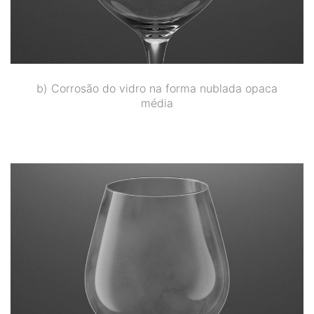
b) Corrosão do vidro na forma nublada opaca
média