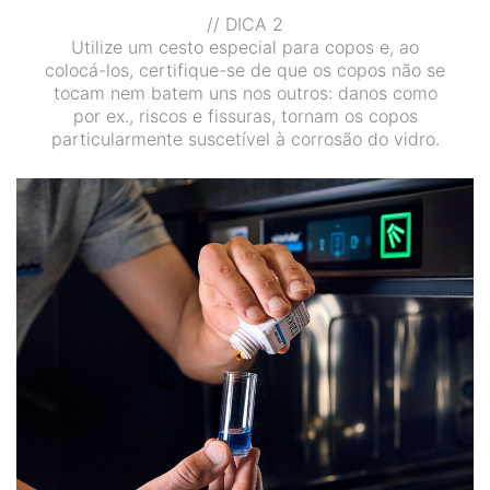
// DICA 2
Utilize um cesto especial para copos e, ao
colocá-los, certifique-se de que os copos não se
tocam nem batem uns nos outros: danos como
por ex., riscos e fissuras, tornam os copos
particularmente suscetível à corrosão do vidro.