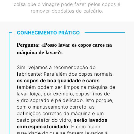
coisa que o vinagre pode fazer pelos copos é
remover depósitos de calcário.
CONHECIMENTO PRÁTICO
Pergunta: «Posso lavar os copos caros na
máquina de lavar?»
Sim, vejamos a recomendação do
fabricante: Para além dos copos normais,
os copos de boa qualidade e caros
também podem ser limpos na máquina de
lavar loiça, por exemplo, copos finos de
vidro soprado e pé delicado. Isto porque,
com o manuseamento correto, as
definições corretas da máquina e um
cesto protetor do vidro,
serão lavados
com especial cuidado
. E com maior
suavidade do que se fossem lavados à