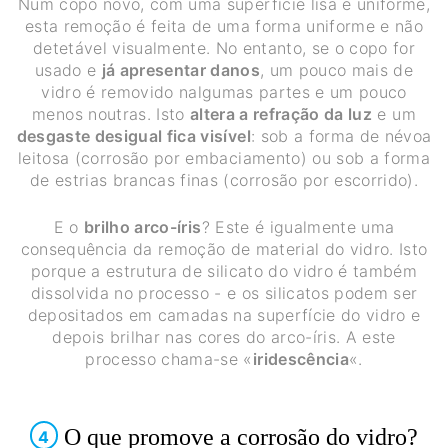
Num copo novo, com uma superfície lisa e uniforme,
esta remoção é feita de uma forma uniforme e não
detetável visualmente. No entanto, se o copo for
usado e
já apresentar danos
, um pouco mais de
vidro é removido nalgumas partes e um pouco
menos noutras. Isto
altera a refração da luz
e um
desgaste desigual fica visível
: sob a forma de névoa
leitosa (corrosão por embaciamento) ou sob a forma
de estrias brancas finas (corrosão por escorrido).
E o
brilho arco-íris
? Este é igualmente uma
consequência da remoção de material do vidro. Isto
porque a estrutura de silicato do vidro é também
dissolvida no processo - e os silicatos podem ser
depositados em camadas na superfície do vidro e
depois brilhar nas cores do arco-íris. A este
processo chama-se «
iridescência
«.
O que promove a corrosão do vidro?
4