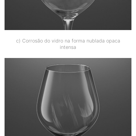
c) Corrosão do vidro na forma nublada opaca
intensa