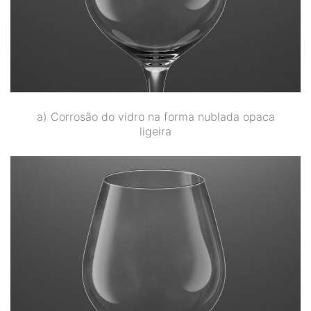
a) Corrosão do vidro na forma nublada opaca
ligeira