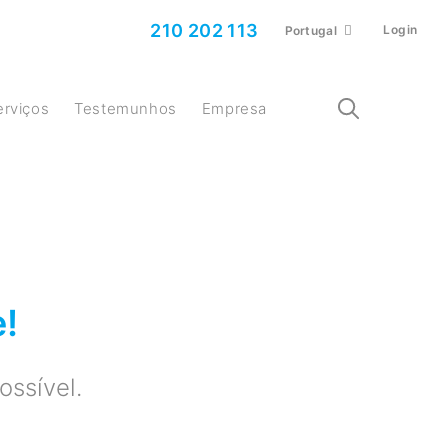
210 202 113
Login
Portugal
Serviços
Testemunhos
Empresa
e!
ssível.