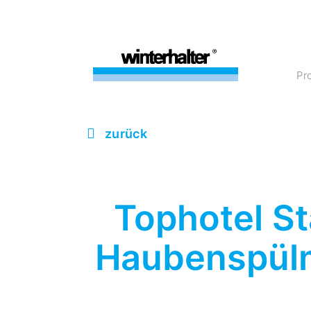
P
zurück
Tophotel St
Haubenspülm