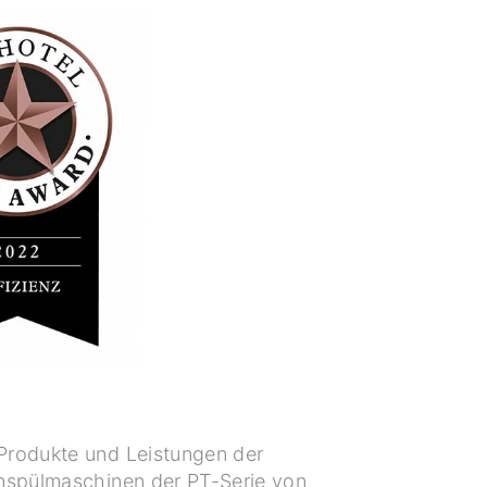
 Produkte und Leistungen der
enspülmaschinen der PT-Serie von