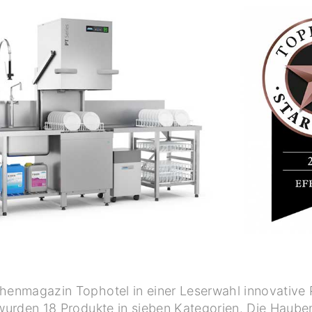
chenmagazin Tophotel in einer Leserwahl innovative
t wurden 18 Produkte in sieben Kategorien. Die Haub