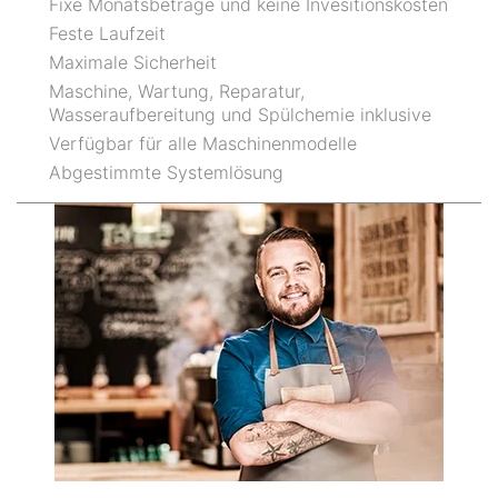
Fixe Monatsbeträge und keine Invesitionskosten
Feste Laufzeit
Maximale Sicherheit
Maschine, Wartung, Reparatur,
Wasseraufbereitung und Spülchemie inklusive
Verfügbar für alle Maschinenmodelle
Abgestimmte Systemlösung