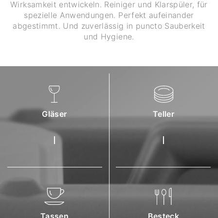
Wirksamkeit entwickeln. Reiniger und Klarspüler, für
spezielle Anwendungen. Perfekt aufeinander
abgestimmt. Und zuverlässig in puncto Sauberkeit
und Hygiene.
Gläser
Teller
Tassen
Besteck