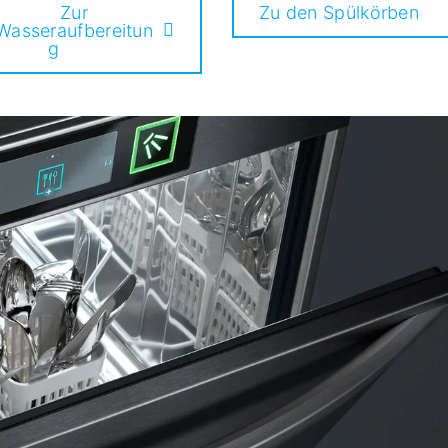
Zur
Zu den Spülkörben
Wasseraufbereitun
g