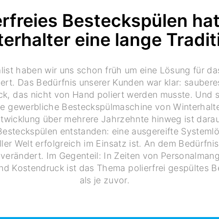
erfreies Besteckspülen hat
erhalter eine lange Tradit
alist haben wir uns schon früh um eine Lösung für d
t. Das Bedürfnis unserer Kunden war klar: saubere
k, das nicht von Hand poliert werden musste. Und s
te gewerbliche Besteckspülmaschine von Winterhalte
twicklung über mehrere Jahrzehnte hinweg ist darau
esteckspülen entstanden: eine ausgereifte Systemlö
ler Welt erfolgreich im Einsatz ist. An dem Bedürfni
 verändert. Im Gegenteil: In Zeiten von Personalman
nd Kostendruck ist das Thema polierfrei gespültes Be
als je zuvor.