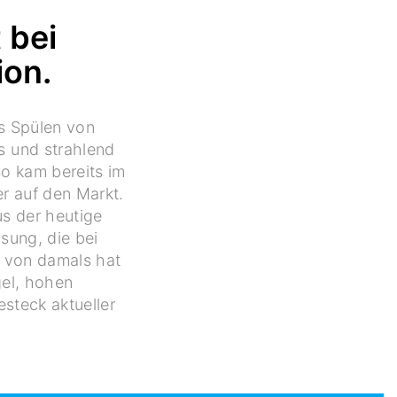
 bei
ion.
as Spülen von
s und strahlend
o kam bereits im
r auf den Markt.
s der heutige
sung, die bei
s von damals hat
gel, hohen
steck aktueller