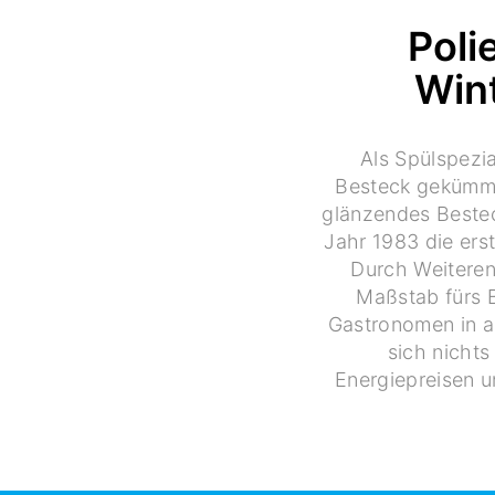
Poli
Wint
Als Spülspezi
Besteck gekümmer
glänzendes Bestec
Jahr 1983 die ers
Durch Weiteren
Maßstab fürs B
Gastronomen in al
sich nichts
Energiepreisen u