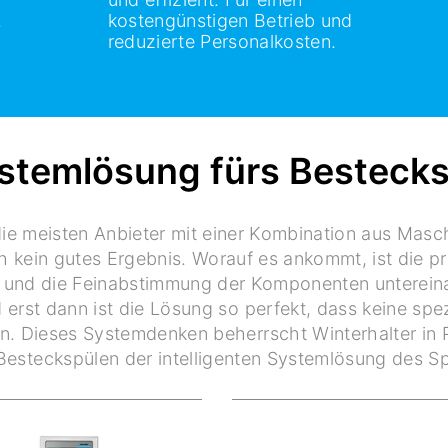
.
kostengünstigen Betrieb und
reduzierte Personalkosten.
stemlösung fürs Besteck
ie meisten Anbieter mit einer Kombination aus Masc
ch kein gutes Ergebnis. Worauf es ankommt, ist die 
– und die Feinabstimmung der Komponenten unterein
 erst dann ist die Lösung so perfekt, dass keine spe
en. Dieses Systemdenken beherrscht Winterhalter in P
Besteckspülen der intelligenten Systemlösung des Sp