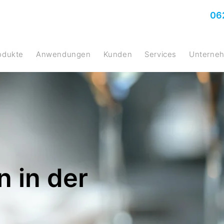
06
rodukte
Anwendungen
Kunden
Services
Untern
 in der