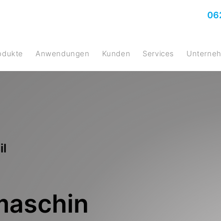
06
rodukte
Anwendungen
Kunden
Services
Untern
il
maschin