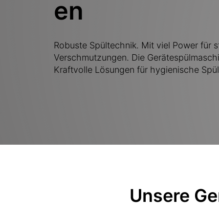
en
Robuste Spültechnik. Mit viel Power für 
Verschmutzungen. Die Gerätespülmaschin
Kraftvolle Lösungen für hygienische Spü
Unsere Ge