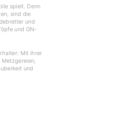
lle spielt. Denn
en, sind die
debretter und
 Töpfe und GN-
halter: Mit ihrer
, Metzgereien,
auberkeit und