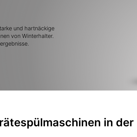
starke und hartnäckige
en von Winterhalter.
lergebnisse.
rätespülmaschinen in der