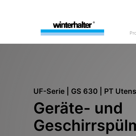
P
UF-Serie | GS 630 | PT Utens
Geräte- und
Geschirrspül