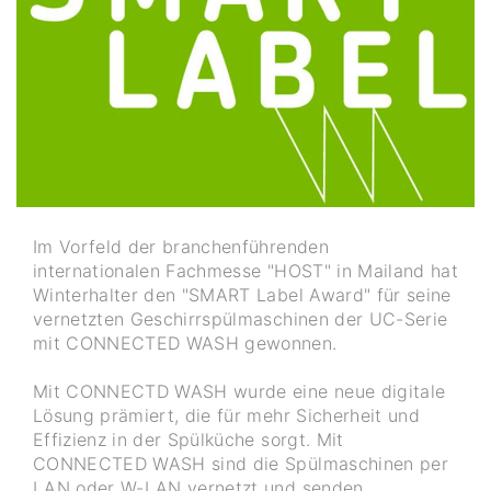
Im Vorfeld der branchenführenden
internationalen Fachmesse "HOST" in Mailand hat
Winterhalter den "SMART Label Award" für seine
vernetzten Geschirrspülmaschinen der UC-Serie
mit CONNECTED WASH gewonnen.
Mit CONNECTD WASH wurde eine neue digitale
Lösung prämiert, die für mehr Sicherheit und
Effizienz in der Spülküche sorgt. Mit
CONNECTED WASH sind die Spülmaschinen per
LAN oder W-LAN vernetzt und senden