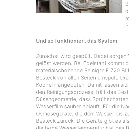
B
o
m
P
Und so funktioniert das System
Zunächst wird gespült. Dabei sorgen 
gelöst werden. Bei Edelstahl kommt de
materialschonende Reiniger F 720 BL
Besteck von allen Seiten umspült. Dr
Köchern angeboten. Damit lassen sich
den Reinigungsprozess, hält das Best
Düsengeometrie, dass Sprühschatten e
Wasserfilm sauber abläuft. Für die Na
Osmosegeräte, die dem Wasser bis zu 
Besteck zurück. Die Geräte gibt es a
die hohe Wassertemperatur hat das B