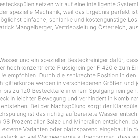
esteckspülen setzen wir auf eine intelligente Syste
der spezielle Mechanik, weil das Ergebnis perfekt is
öglichst einfache, schlanke und kostengünstige Lös
atrick Mangelberger, Vertriebsleitung Österreich, aus
Wasser und ein spezieller Besteckreiniger dafür, das
r hochkonzentrierte Flüssigreiniger F 420 e zum Eins
Ue empfohlen. Durch die senkrechte Position in den
ahtgitterkörbe werden in verschiedenen Größen und j
 bis zu 120 Besteckteile in einem Spülgang reinigen
eck in leichter Bewegung und verhindert in Kombinat
ntstehen. Bei der Nachspülung sorgt der Klarspüler
chspülung ist das richtig aufbereitete Wasser entsch
98 Prozent aller Salze und Mineralien entziehen, da
ls externe Varianten oder platzsparend eingebaut in 
esteck so viel Wärmeenergie aufgenommen, dass auc