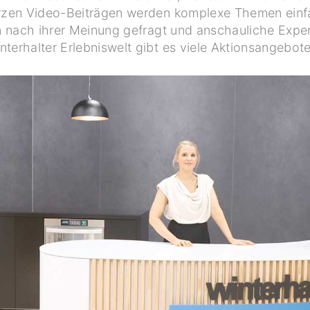
urzen Video-Beiträgen werden komplexe Themen einfa
 nach ihrer Meinung gefragt und anschauliche Exper
nterhalter Erlebniswelt gibt es viele Aktionsangebote