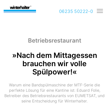
06235 50222-0
Betriebsrestaurant
»Nach dem Mittagessen
brauchen wir volle
Spülpower!«
Warum eine Bandspülmaschine der MTF-Serie die
perfekte Lösung für eine Kantine ist: Eduard Folie,
Betreiber des Betriebsrestaurants von EUMETSAT, und
seine Entscheidung für Winterhalter.